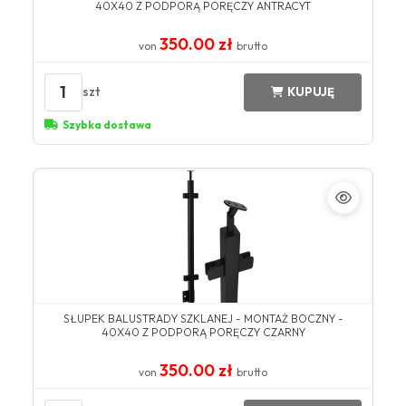
40X40 Z PODPORĄ PORĘCZY ANTRACYT
350.00 zł
von
brutto
1
szt
KUPUJĘ
Szybka dostawa
SŁUPEK BALUSTRADY SZKLANEJ - MONTAŻ BOCZNY -
40X40 Z PODPORĄ PORĘCZY CZARNY
350.00 zł
von
brutto