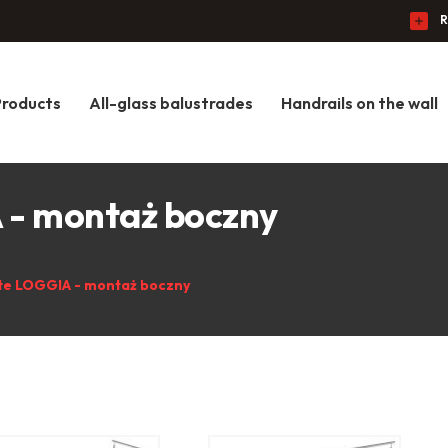
R
Products
All-glass balustrades
Handrails on the wall
 - montaż boczny
te LOGGIA - montaż boczny