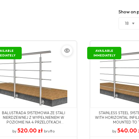
Show on 
AILABLE
AVAILABLE
EDIATELY
IMMEDIATELY
BALUSTRADA SYSTEMOWA ZE STALI
STAINLESS STEEL SYS
NIERDZEWNEJ Z WYPEŁNIENIEM W
WITH HORIZONTAL INFI
POZIOMIE NA 4 PRZELOTKACH
MOUNTED TO T
MONTOWANA DO BOKU
520.00 zł
540.00 
by
brutto
by