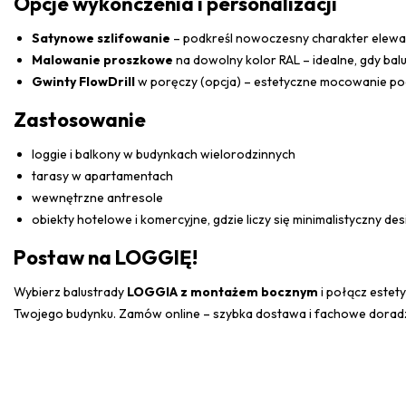
Opcje wykończenia i personalizacji
Satynowe szlifowanie
– podkreśl nowoczesny charakter elewac
Malowanie proszkowe
na dowolny kolor RAL – idealne, gdy bal
Gwinty FlowDrill
w poręczy (opcja) – estetyczne mocowanie podp
Zastosowanie
loggie i balkony w budynkach wielorodzinnych
tarasy w apartamentach
wewnętrzne antresole
obiekty hotelowe i komercyjne, gdzie liczy się minimalistyczny des
Postaw na LOGGIĘ!
Wybierz balustrady
LOGGIA z montażem bocznym
i połącz estet
Twojego budynku. Zamów online – szybka dostawa i fachowe dorad