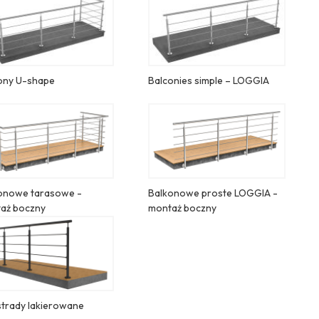
ony U-shape
Balconies simple – LOGGIA
onowe tarasowe -
Balkonowe proste LOGGIA -
aż boczny
montaż boczny
strady lakierowane