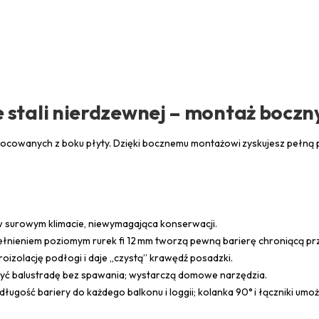
stali nierdzewnej – montaż boczn
mocowanych z boku płyty. Dzięki bocznemu montażowi zyskujesz pełną 
 surowym klimacie, niewymagająca konserwacji.
łnieniem poziomym rurek fi 12 mm tworzą pewną barierę chroniącą pr
roizolację podłogi i daje „czystą” krawędź posadzki.
yć balustradę bez spawania; wystarczą domowe narzędzia.
ługość bariery do każdego balkonu i loggii; kolanka 90° i łączniki umo