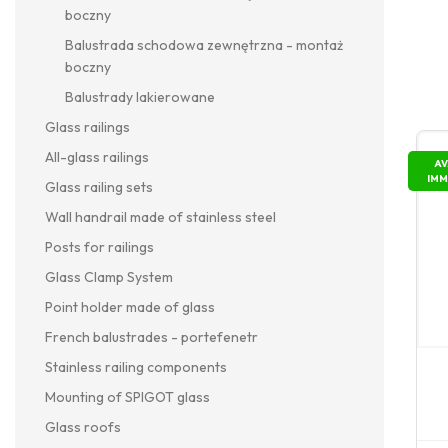
boczny
Balustrada schodowa zewnętrzna - montaż
boczny
Balustrady lakierowane
Glass railings
All-glass railings
AV
IMM
Glass railing sets
Wall handrail made of stainless steel
Posts for railings
Glass Clamp System
Point holder made of glass
French balustrades - portefenetr
Stainless railing components
Mounting of SPIGOT glass
Glass roofs