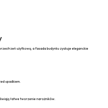
y
przestrzeń użytkową, a fasada budynku zyskuje eleganckie
zed upadkiem.
żliwiają łatwe tworzenie narożników.