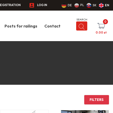
EGISTRATION
LOG IN
PL
DE
SK
EN
0
Posts for railings
Contact
0.00
zł
FILTERS