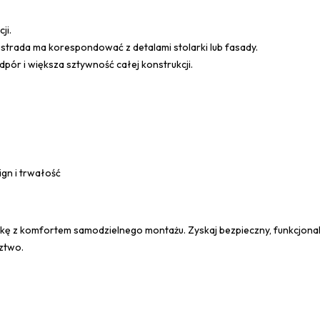
ji.
ustrada ma korespondować z detalami stolarki lub fasady.
ór i większa sztywność całej konstrukcji.
ign i trwałość
ykę z komfortem samodzielnego montażu. Zyskaj bezpieczny, funkcjonaln
ztwo.