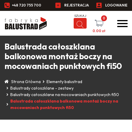
+48 720 755 700
REJESTRACJA
LOGOWANIE
0
0.00
zł
Balustrada całoszklana
balkonowa montaż boczy na
mocowaniach punktowych fi50
Strona Główna
Elementy balustrad
Balustrady całoszklane - zestawy
Balustrady całoszklane na mocowaniach punktowych fi50
Balustrada całoszklana balkonowa montaż boczy na
mocowaniach punktowych fi50