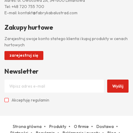
Adres: ul. Owocowa 2A, 34-600 Limanowa
Tel:
+48 720 755 700
E-mail:
kontakt@fabrykabalustrad.com
Zakupy hurtowe
Zarejestruj swoje konto stałego klienta i kupuj produkty w cenach
hurtowych
zarejestruj się
Newsletter
Wyślij
Akceptuję
regulamin
Strona główna
Produkty
O firmie
Dostawa