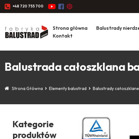
+48 720 755 700
Strona główna
Balustrady nierd
Kontakt
Balustrada całoszklana b
Strona Główna
Elementy balustrad
Balustrady całoszklane
Kategorie
produktów