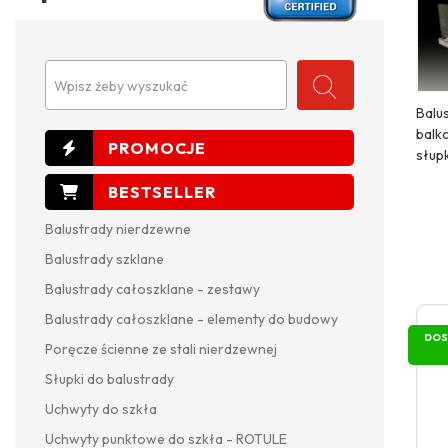
Wpisz żeby wyszukać
Balu
balk
słup
Balustrady nierdzewne
Balustrady szklane
Balustrady całoszklane - zestawy
Balustrady całoszklane - elementy do budowy
DOS
Poręcze ścienne ze stali nierdzewnej
Słupki do balustrady
Uchwyty do szkła
Uchwyty punktowe do szkła - ROTULE