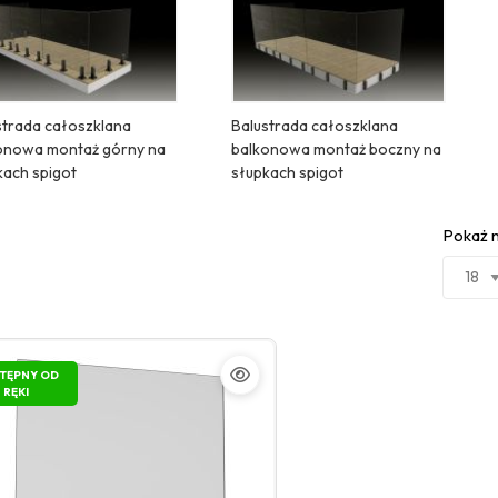
strada całoszklana
Balustrada całoszklana
onowa montaż górny na
balkonowa montaż boczny na
kach spigot
słupkach spigot
Pokaż n
TĘPNY OD
RĘKI