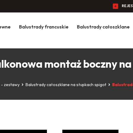
REJE
zewne
Balustrady francuskie
Balustrady całoszklane
alkonowa montaż boczny na 
 - zestawy
Balustrady całoszklane na słupkach spigot
Balustrad