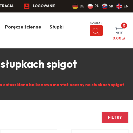
STRACJA
LOGOWANIE
PL
DE
SK
EN
0
Poręcze ścienne
Słupki
0.00
zł
słupkach spigot
a całoszklana balkonowa montaż boczny na słupkach spigot
FILTRY