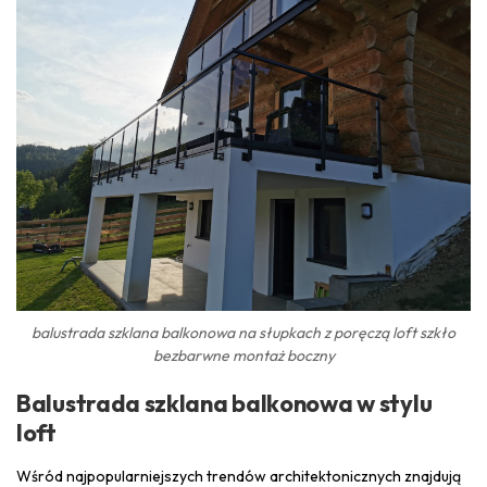
balustrada szklana balkonowa na słupkach z poręczą loft szkło
bezbarwne montaż boczny
Balustrada szklana balkonowa w stylu
loft
Wśród najpopularniejszych trendów architektonicznych znajdują