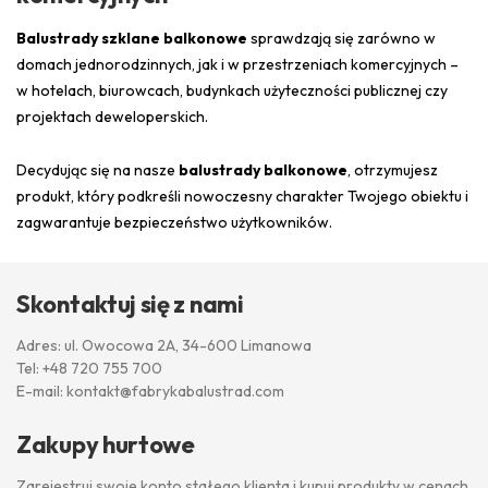
Balustrady szklane balkonowe
sprawdzają się zarówno w
domach jednorodzinnych, jak i w przestrzeniach komercyjnych –
w hotelach, biurowcach, budynkach użyteczności publicznej czy
projektach deweloperskich.
Decydując się na nasze
balustrady balkonowe
, otrzymujesz
produkt, który podkreśli nowoczesny charakter Twojego obiektu i
zagwarantuje bezpieczeństwo użytkowników.
Skontaktuj się z nami
Adres: ul. Owocowa 2A, 34-600 Limanowa
Tel:
+48 720 755 700
E-mail:
kontakt@fabrykabalustrad.com
Zakupy hurtowe
Zarejestruj swoje konto stałego klienta i kupuj produkty w cenach