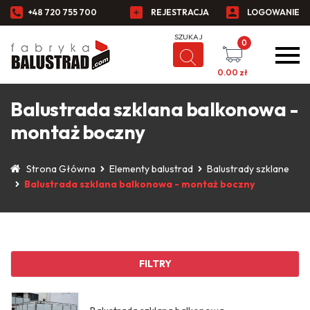
+48 720 755 700
REJESTRACJA
LOGOWANIE
0
0.00
zł
Balustrada szklana balkonowa -
montaż boczny
Strona Główna
Elementy balustrad
Balustrady szklane
Balustrada szklana balkonowa - montaż boczny
FILTRY