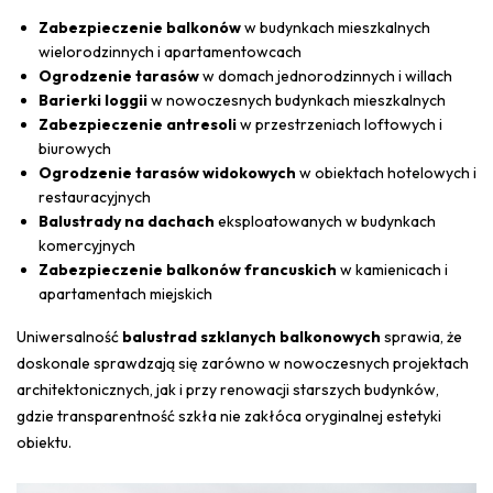
Zabezpieczenie balkonów
w budynkach mieszkalnych
wielorodzinnych i apartamentowcach
Ogrodzenie tarasów
w domach jednorodzinnych i willach
Barierki loggii
w nowoczesnych budynkach mieszkalnych
Zabezpieczenie antresoli
w przestrzeniach loftowych i
biurowych
Ogrodzenie tarasów widokowych
w obiektach hotelowych i
restauracyjnych
Balustrady na dachach
eksploatowanych w budynkach
komercyjnych
Zabezpieczenie balkonów francuskich
w kamienicach i
apartamentach miejskich
Uniwersalność
balustrad szklanych balkonowych
sprawia, że
doskonale sprawdzają się zarówno w nowoczesnych projektach
architektonicznych, jak i przy renowacji starszych budynków,
gdzie transparentność szkła nie zakłóca oryginalnej estetyki
obiektu.