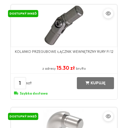
DOSTUPNÝ IHNEĎ
KOLANKO PRZEGUBOWE ŁĄCZNIK WEWNĘTRZNY RURY FI 12
15.30 zł
z adresy
brutto
1
szt
KUPUJĘ
Szybka dostawa
DOSTUPNÝ IHNEĎ