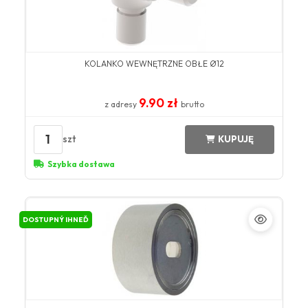
KOLANKO WEWNĘTRZNE OBŁE Ø12
9.90 zł
z adresy
brutto
1
szt
KUPUJĘ
Szybka dostawa
DOSTUPNÝ IHNEĎ