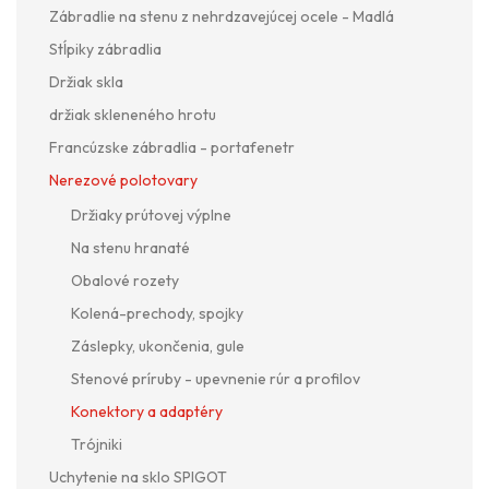
Zábradlie na stenu z nehrdzavejúcej ocele - Madlá
Stĺpiky zábradlia
Držiak skla
držiak skleneného hrotu
Francúzske zábradlia - portafenetr
Nerezové polotovary
Držiaky prútovej výplne
Na stenu hranaté
Obalové rozety
Kolená-prechody, spojky
Záslepky, ukončenia, gule
Stenové príruby - upevnenie rúr a profilov
Konektory a adaptéry
Trójniki
Uchytenie na sklo SPIGOT