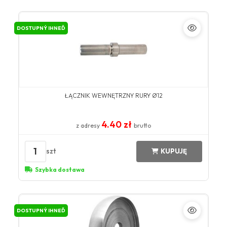
DOSTUPNÝ IHNEĎ
ŁĄCZNIK WEWNĘTRZNY RURY Ø12
4.40 zł
z adresy
brutto
1
szt
KUPUJĘ
Szybka dostawa
DOSTUPNÝ IHNEĎ