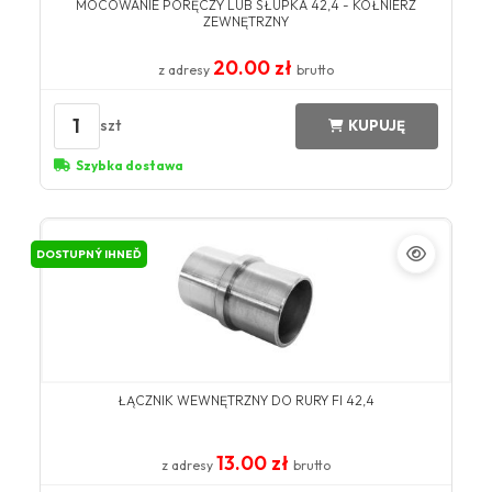
MOCOWANIE PORĘCZY LUB SŁUPKA 42,4 - KOŁNIERZ
ZEWNĘTRZNY
20.00 zł
z adresy
brutto
1
szt
KUPUJĘ
Szybka dostawa
DOSTUPNÝ IHNEĎ
ŁĄCZNIK WEWNĘTRZNY DO RURY FI 42,4
13.00 zł
z adresy
brutto