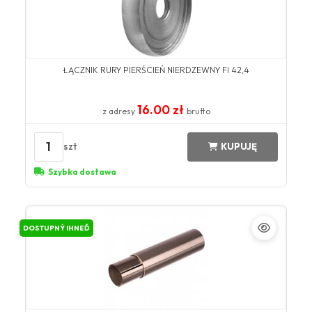
ŁĄCZNIK RURY PIERŚCIEŃ NIERDZEWNY FI 42,4
16.00 zł
z adresy
brutto
1
szt
KUPUJĘ
Szybka dostawa
DOSTUPNÝ IHNEĎ