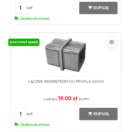
1
szt
KUPUJĘ
Szybka dostawa
DOSTUPNÝ IHNEĎ
ŁĄCZNIK WEWNĘTRZNY DO PROFILA 40X40
19.00 zł
z adresy
brutto
1
szt
KUPUJĘ
Szybka dostawa