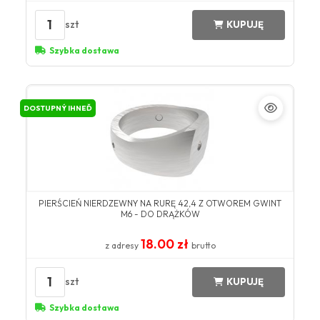
1
szt
KUPUJĘ
Szybka dostawa
DOSTUPNÝ IHNEĎ
PIERŚCIEŃ NIERDZEWNY NA RURĘ 42,4 Z OTWOREM GWINT
M6 - DO DRĄŻKÓW
18.00 zł
z adresy
brutto
1
szt
KUPUJĘ
Szybka dostawa