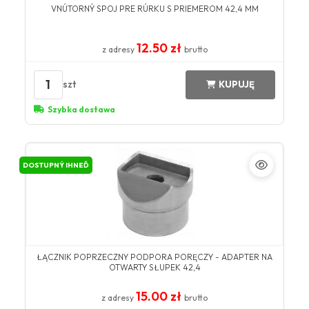
VNÚTORNÝ SPOJ PRE RÚRKU S PRIEMEROM 42,4 MM
12.50 zł
z adresy
brutto
1
szt
KUPUJĘ
Szybka dostawa
DOSTUPNÝ IHNEĎ
ŁĄCZNIK POPRZECZNY PODPORA PORĘCZY - ADAPTER NA
OTWARTY SŁUPEK 42,4
15.00 zł
z adresy
brutto