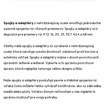
Spojky a adaptéry
z nehrdzavejúcej ocele umožňujú jednoduché
a pevné spojenie rúr rôznych priemerov. Spojky a adaptéry sú k
dispozícii pre priemery rúr fi 12, 16, 20, 25, 33,7, 42,4 a 48 mm.
Všetky naše spojky a adaptéry sú vyrobené z nehrdzavejúcej
ocele, ktorá zaručuje vysokú životnosť, odolnosť proti korózii a
estetický vzhľad. Spojky a adaptéry máme v dvoch povrchových
úpravách: leštené a leštené. Vyberte si tú správnu povrchovú
úpravu, ktorá najlepšie vyhovuje vášmu dizajnu a štýlu.
Naše spojky a adaptéry poskytujú pevné a stabilné spojenia rúr,
vďaka čomu môžete ľahko vytvárať konštrukcie, ako sú zábradlia,
madlá alebo ploty. Vďaka rôznym veľkostiam u nás nájdete tú
správnu možnosť pre svoje potreby.