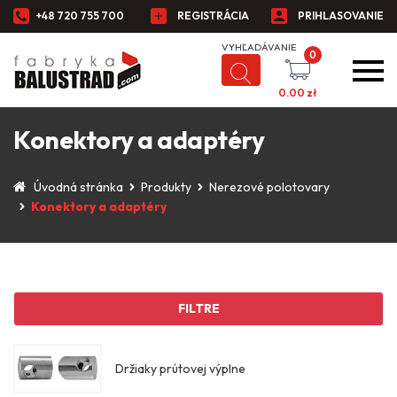
+48 720 755 700
REGISTRÁCIA
PRIHLASOVANIE
0
0.00
zł
Konektory a adaptéry
Úvodná stránka
Produkty
Nerezové polotovary
Konektory a adaptéry
FILTRE
Držiaky prútovej výplne