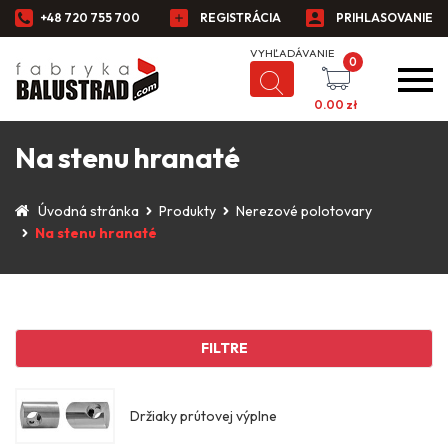
+48 720 755 700
REGISTRÁCIA
PRIHLASOVANIE
0
0.00
zł
Na stenu hranaté
Úvodná stránka
Produkty
Nerezové polotovary
Na stenu hranaté
FILTRE
Držiaky prútovej výplne