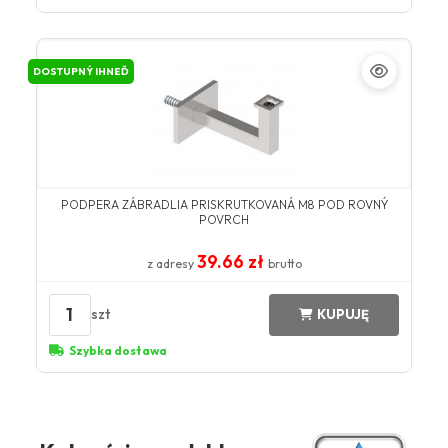
DOSTUPNÝ IHNEĎ
PODPERA ZÁBRADLIA PRISKRUTKOVANÁ M8 POD ROVNÝ
POVRCH
39.66 zł
z adresy
brutto
1
szt
KUPUJĘ
Szybka dostawa