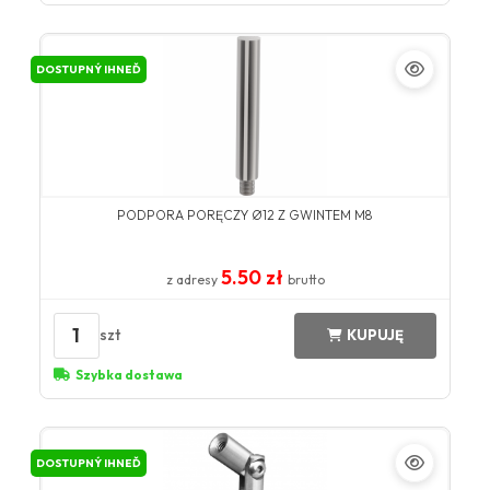
DOSTUPNÝ IHNEĎ
PODPORA PORĘCZY Ø12 Z GWINTEM M8
5.50 zł
z adresy
brutto
1
szt
KUPUJĘ
Szybka dostawa
DOSTUPNÝ IHNEĎ