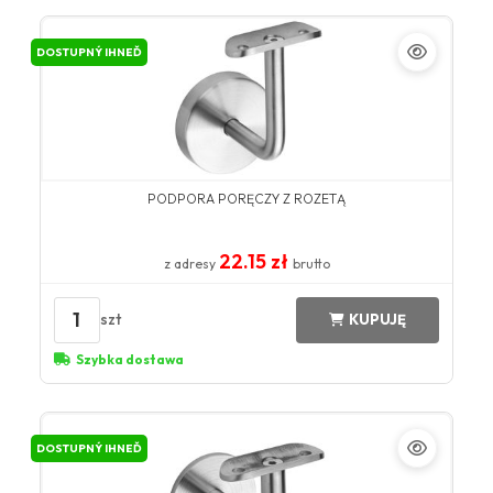
DOSTUPNÝ IHNEĎ
PODPORA PORĘCZY Z ROZETĄ
22.15 zł
z adresy
brutto
1
szt
KUPUJĘ
Szybka dostawa
DOSTUPNÝ IHNEĎ