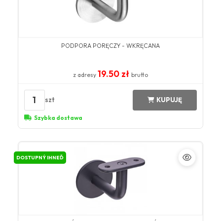
PODPORA PORĘCZY - WKRĘCANA
19.50 zł
z adresy
brutto
1
szt
KUPUJĘ
Szybka dostawa
DOSTUPNÝ IHNEĎ