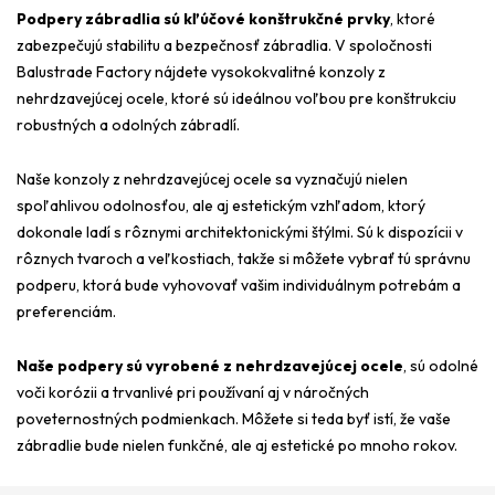
Podpery zábradlia sú kľúčové konštrukčné prvky
, ktoré
zabezpečujú stabilitu a bezpečnosť zábradlia. V spoločnosti
Balustrade Factory nájdete vysokokvalitné konzoly z
nehrdzavejúcej ocele, ktoré sú ideálnou voľbou pre konštrukciu
robustných a odolných zábradlí.
Naše konzoly z nehrdzavejúcej ocele sa vyznačujú nielen
spoľahlivou odolnosťou, ale aj estetickým vzhľadom, ktorý
dokonale ladí s rôznymi architektonickými štýlmi. Sú k dispozícii v
rôznych tvaroch a veľkostiach, takže si môžete vybrať tú správnu
podperu, ktorá bude vyhovovať vašim individuálnym potrebám a
preferenciám.
Naše podpery sú vyrobené z nehrdzavejúcej ocele
, sú odolné
voči korózii a trvanlivé pri používaní aj v náročných
poveternostných podmienkach. Môžete si teda byť istí, že vaše
zábradlie bude nielen funkčné, ale aj estetické po mnoho rokov.