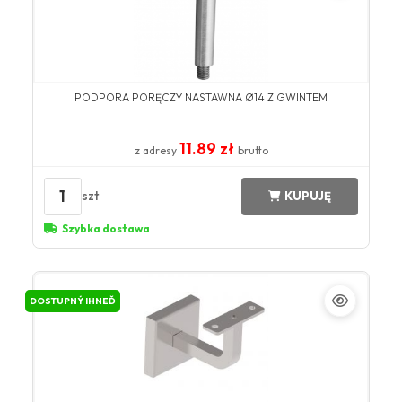
PODPORA PORĘCZY NASTAWNA Ø14 Z GWINTEM
11.89 zł
z adresy
brutto
1
szt
KUPUJĘ
Szybka dostawa
DOSTUPNÝ IHNEĎ