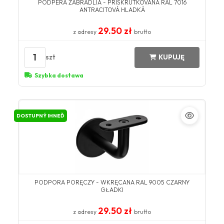
PODPERA ZÁBRADLIA - PRISKRUTKOVANÁ RAL 7016
ANTRACITOVÁ HLADKÁ
29.50 zł
z adresy
brutto
1
szt
KUPUJĘ
Szybka dostawa
DOSTUPNÝ IHNEĎ
PODPORA PORĘCZY - WKRĘCANA RAL 9005 CZARNY
GŁADKI
29.50 zł
z adresy
brutto