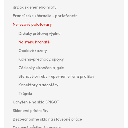
držiak skleneného hrotu
Francúzske zábradlia - portafenetr
Nerezové polotovary
Držiaky prútovej výplne
Na stenu hranaté
Obalové rozety
Kolená-prechody, spojky
Záslepky, ukončenia, gule
Stenové príruby - upevnenie rúr a profilov
Konektory a adaptéry
Trójniki
Uchytenie na sklo SPIGOT
Sklenené prístrešky
Bezpečnostné sklo na stavebné práce
Drevené stĺpikové kovanie