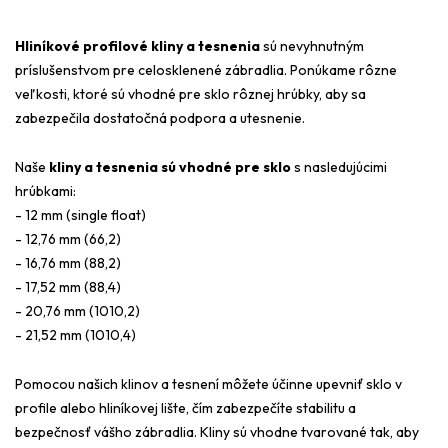
Hliníkové profilové kliny a tesnenia
sú nevyhnutným
príslušenstvom pre celosklenené zábradlia. Ponúkame rôzne
veľkosti, ktoré sú vhodné pre sklo rôznej hrúbky, aby sa
zabezpečila dostatočná podpora a utesnenie.
Naše
kliny a tesnenia sú vhodné pre sklo
s nasledujúcimi
hrúbkami:
- 12 mm (single float)
- 12,76 mm (66,2)
- 16,76 mm (88,2)
- 17,52 mm (88,4)
- 20,76 mm (1010,2)
- 21,52 mm (1010,4)
Pomocou našich klinov a tesnení môžete účinne upevniť sklo v
profile alebo hliníkovej lište, čím zabezpečíte stabilitu a
bezpečnosť vášho zábradlia. Kliny sú vhodne tvarované tak, aby