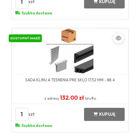
1
szt
KUPUJĘ
Szybka dostawa
DOSTUPNÝ IHNEĎ
SADA KLINU A TESNENIA PRE SKLO 17,52 MM - 88.4
132.00 zł
z adresy
brutto
1
szt
KUPUJĘ
Szybka dostawa