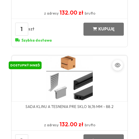
132.00 zł
z adresy
brutto
1
szt
KUPUJĘ
Szybka dostawa
DOSTUPNÝ IHNEĎ
SADA KLINU A TESNENIA PRE SKLO 16,76 MM - 88.2
132.00 zł
z adresy
brutto