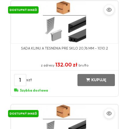
DOSTUPNÝ IHNEĎ
SADA KLINU A TESNENIA PRE SKLO 20,76 MM - 1010.2
132.00 zł
z adresy
brutto
1
szt
KUPUJĘ
Szybka dostawa
DOSTUPNÝ IHNEĎ