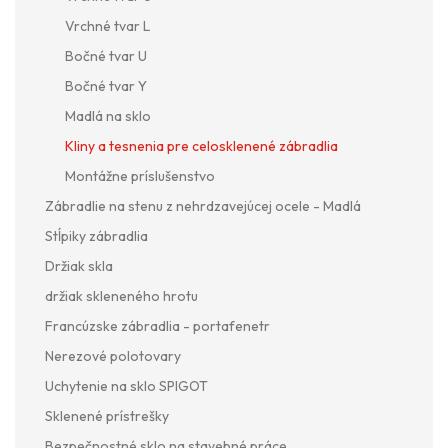
Vrchné tvar L
Bočné tvar U
Bočné tvar Y
Madlá na sklo
Kliny a tesnenia pre celosklenené zábradlia
Montážne príslušenstvo
Zábradlie na stenu z nehrdzavejúcej ocele - Madlá
Stĺpiky zábradlia
Držiak skla
držiak skleneného hrotu
Francúzske zábradlia - portafenetr
Nerezové polotovary
Uchytenie na sklo SPIGOT
Sklenené prístrešky
Bezpečnostné sklo na stavebné práce