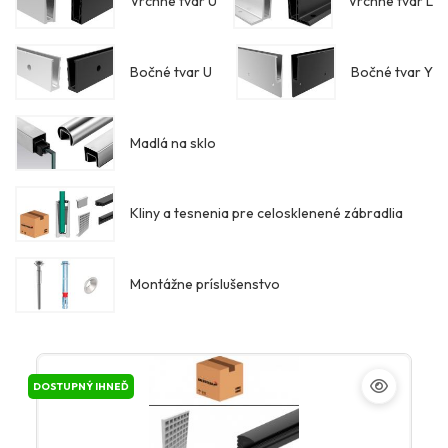
Vrchné tvar U
Vrchné tvar L
Bočné tvar U
Bočné tvar Y
Madlá na sklo
Kliny a tesnenia pre celosklenené zábradlia
Montážne príslušenstvo
DOSTUPNÝ IHNEĎ