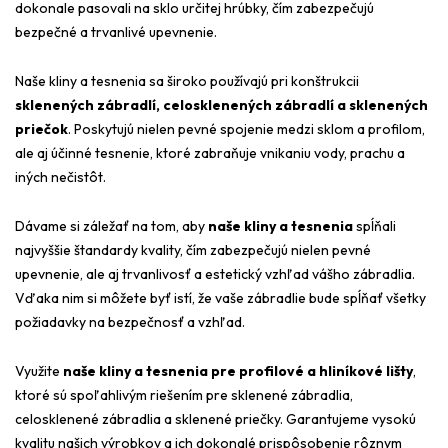
dokonale pasovali na sklo určitej hrúbky, čím zabezpečujú
bezpečné a trvanlivé upevnenie.
Naše kliny a tesnenia sa široko používajú pri konštrukcii
sklenených zábradlí, celosklenených zábradlí a sklenených
priečok
. Poskytujú nielen pevné spojenie medzi sklom a profilom,
ale aj účinné tesnenie, ktoré zabraňuje vnikaniu vody, prachu a
iných nečistôt.
Dávame si záležať na tom, aby
naše kliny a tesnenia
spĺňali
najvyššie štandardy kvality, čím zabezpečujú nielen pevné
upevnenie, ale aj trvanlivosť a estetický vzhľad vášho zábradlia.
Vďaka nim si môžete byť istí, že vaše zábradlie bude spĺňať všetky
požiadavky na bezpečnosť a vzhľad.
Využite
naše kliny a tesnenia pre profilové a hliníkové lišty
,
ktoré sú spoľahlivým riešením pre sklenené zábradlia,
celosklenené zábradlia a sklenené priečky. Garantujeme vysokú
kvalitu našich výrobkov a ich dokonalé prispôsobenie rôznym