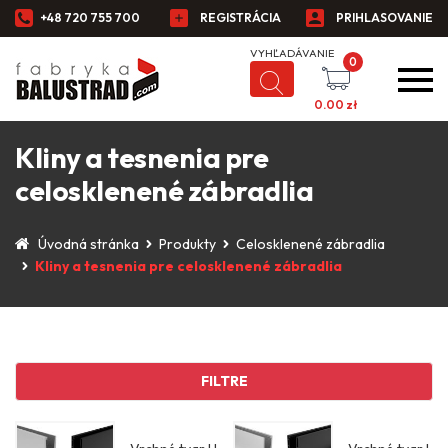
+48 720 755 700
REGISTRÁCIA
PRIHLASOVANIE
0
0.00
zł
Kliny a tesnenia pre
celosklenené zábradlia
Úvodná stránka
Produkty
Celosklenené zábradlia
Kliny a tesnenia pre celosklenené zábradlia
FILTRE