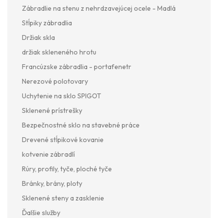
Zábradlie na stenu z nehrdzavejúcej ocele - Madlá
Stĺpiky zábradlia
Držiak skla
držiak skleneného hrotu
Francúzske zábradlia - portafenetr
Nerezové polotovary
Uchytenie na sklo SPIGOT
Sklenené prístrešky
Bezpečnostné sklo na stavebné práce
Drevené stĺpikové kovanie
kotvenie zábradlí
Rúry, profily, tyče, ploché tyče
Bránky, brány, ploty
Sklenené steny a zasklenie
Ďalšie služby