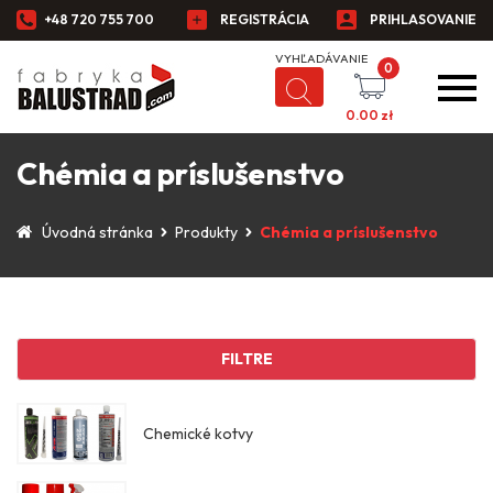
+48 720 755 700
REGISTRÁCIA
PRIHLASOVANIE
0
0.00
zł
Chémia a príslušenstvo
Úvodná stránka
Produkty
Chémia a príslušenstvo
FILTRE
Chemické kotvy