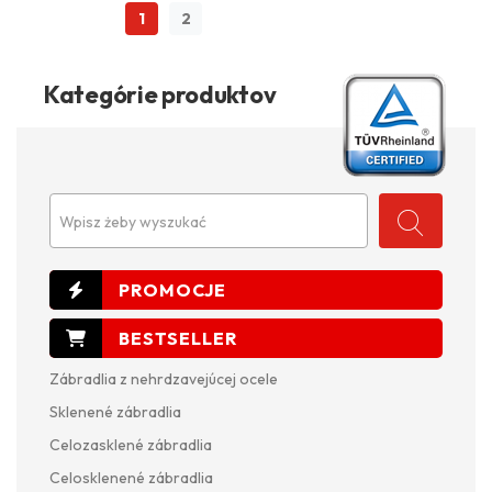
1
2
Kategórie produktov
Wpisz żeby wyszukać
Zábradlia z nehrdzavejúcej ocele
Sklenené zábradlia
Celozasklené zábradlia
Celosklenené zábradlia