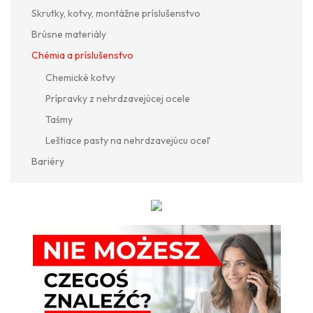
Skrutky, kotvy, montážne príslušenstvo
Brúsne materiály
Chémia a príslušenstvo
Chemické kotvy
Prípravky z nehrdzavejúcej ocele
Taśmy
Leštiace pasty na nehrdzavejúcu oceľ
Bariéry