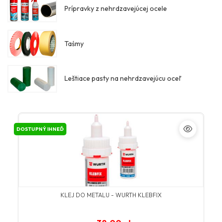
Prípravky z nehrdzavejúcej ocele
Taśmy
Leštiace pasty na nehrdzavejúcu oceľ
DOSTUPNÝ IHNEĎ
KLEJ DO METALU - WURTH KLEBFIX