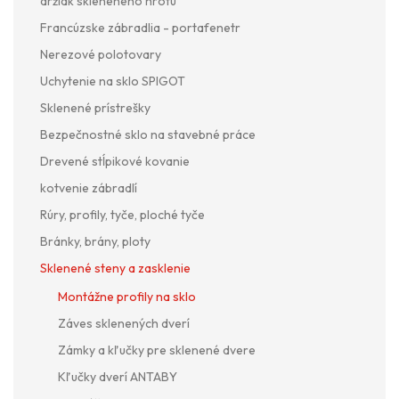
držiak skleneného hrotu
Francúzske zábradlia - portafenetr
Nerezové polotovary
Uchytenie na sklo SPIGOT
Sklenené prístrešky
Bezpečnostné sklo na stavebné práce
Drevené stĺpikové kovanie
kotvenie zábradlí
Rúry, profily, tyče, ploché tyče
Bránky, brány, ploty
Sklenené steny a zasklenie
Montážne profily na sklo
Záves sklenených dverí
Zámky a kľučky pre sklenené dvere
Kľučky dverí ANTABY