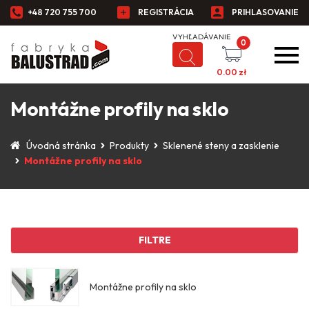
+48 720 755 700
REGISTRÁCIA
PRIHLASOVANIE
0
0.00
zł
Montážne profily na sklo
Úvodná stránka
Produkty
Sklenené steny a zasklenie
Montážne profily na sklo
FILTRE
Montážne profily na sklo