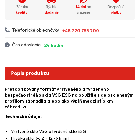
Záruka
Rýchle
14 dní
na
Bezpečné
kvality!
dodanie
vrátenie
platby
Telefonické objednávky
+48 720 755 700
Čas odoslania
24 hodín
Popis produktu
Prefabrikovaný formát vrstveného a tvrdeného
bezpečnostného skla VSG ESG na použitie s celoskleneným
profilom zábradlia alebo ako výplň medzi stĺpikmi
zábradlia
Technické údaje:
Vrstvené sklo VSG a tvrdené sklo ESG
Hrúbka skla: 66,2 ~ 12,76 [mm]