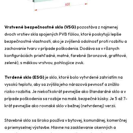
Vrstvené bezpečnostné sklo (VSG)
pozostáva z najmenej
dvoch vrstiev skla spojených PVB fóliou, ktoré poskytujú lepšie
bezpečnostné vlastnosti, ako je zvýšená odolnosť proti rozbitiu a
zachovanie tvaru v prípade poškodenia. Dodáva sa v rôznych
konfiguráciách: priehľadné, matné, farebné (bronzové, grafitové,
zelené), s mäkkou vrstvou, pohlcujúce zvuk.
Tvrdené sklo (ESG)
je sklo, ktoré bolo vytvrdené zahriatím na
vysokú teplotu, aby sa zvýšila jeho nárazová pevnosť a znížilo
riziko rozbitia. Je niekoľkokrát pevnejšie ako štandardné sklo a v
prípade poškodenia sa rozbije na malé, bezpečné kúsky. Je 5 až 7-
krát pevnejšie ako rovnaké sklo v bežnej (netvrdenej) verzii.
Stavebné sklo sa široko používa v bytovej, komunálnej, komerčnej
a priemyselnej výstavbe. Hlavne na zasklievanie okenných a