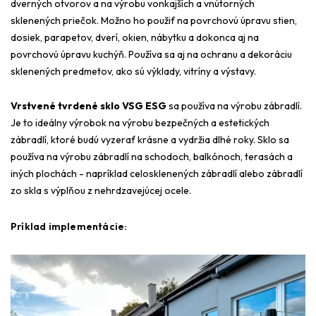
dverných otvorov a na výrobu vonkajších a vnútorných
sklenených priečok. Možno ho použiť na povrchovú úpravu stien,
dosiek, parapetov, dverí, okien, nábytku a dokonca aj na
povrchovú úpravu kuchýň. Používa sa aj na ochranu a dekoráciu
sklenených predmetov, ako sú výklady, vitríny a výstavy.
Vrstvené tvrdené sklo VSG ESG
sa používa na výrobu zábradlí.
Je to ideálny výrobok na výrobu bezpečných a estetických
zábradlí, ktoré budú vyzerať krásne a vydržia dlhé roky. Sklo sa
používa na výrobu zábradlí na schodoch, balkónoch, terasách a
iných plochách - napríklad celosklenených zábradlí alebo zábradlí
zo skla s výplňou z nehrdzavejúcej ocele.
Príklad implementácie: