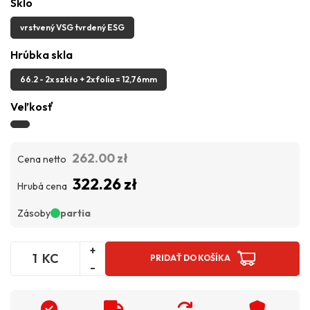
Sklo
vrstvený VSG tvrdený ESG
Hrúbka skla
66.2 - 2x szkło + 2x folia = 12,76mm
Veľkosť
262.00 zł
Cena netto
322.26 zł
Hrubá cena
Zásoby
partia
+
KC
PRIDAŤ DO KOŠÍKA
-