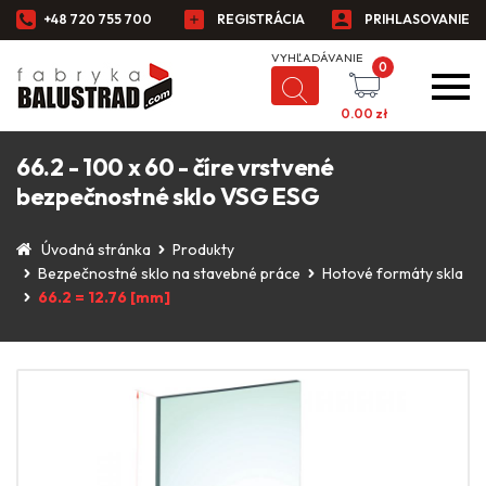
+48 720 755 700
REGISTRÁCIA
PRIHLASOVANIE
0
0.00
zł
66.2 - 100 x 60 - číre vrstvené
bezpečnostné sklo VSG ESG
Úvodná stránka
Produkty
Bezpečnostné sklo na stavebné práce
Hotové formáty skla
66.2 = 12.76 [mm]