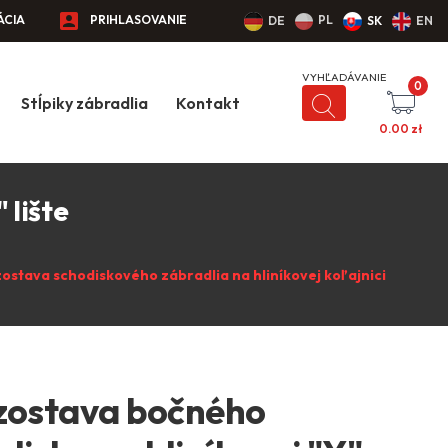
ÁCIA
PRIHLASOVANIE
PL
DE
SK
EN
0
Stĺpiky zábradlia
Kontakt
0.00
zł
 lište
ostava schodiskového zábradlia na hliníkovej koľajnici
zostava bočného