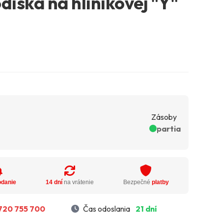
diska na hliníkovej "Y"
Zásoby
partia
odanie
14 dní
na vrátenie
Bezpečné
platby
720 755 700
Čas odoslania
21 dní