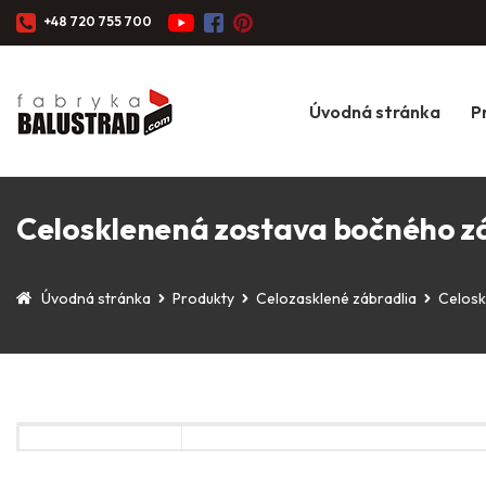
+48 720 755 700
Úvodná stránka
P
Celosklenená zostava bočného záb
Úvodná stránka
Produkty
Celozasklené zábradlia
Celosk