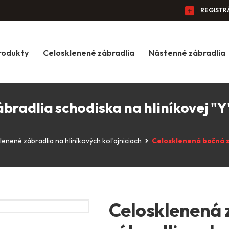
REGISTR
rodukty
Celosklenené zábradlia
Nástenné zábradlia
radlia schodiska na hliníkovej "Y"
lenené zábradlia na hliníkových koľajniciach
Celosklenená bočná z
Celosklenená 