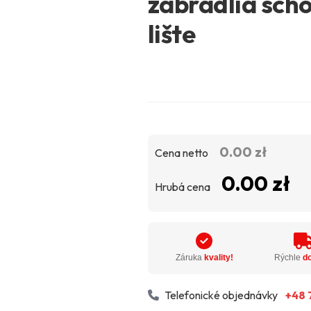
zábradlia scho
lište
0.00 zł
Cena netto
0.00 zł
Hrubá cena
Záruka
kvality!
Rýchle
d
Telefonické objednávky
+48 