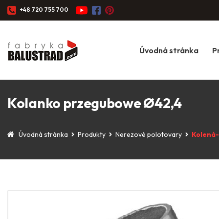
+48 720 755 700
Úvodná stránka
P
Kolanko przegubowe Ø42,4
Úvodná stránka
Produkty
Nerezové polotovary
Kolená-