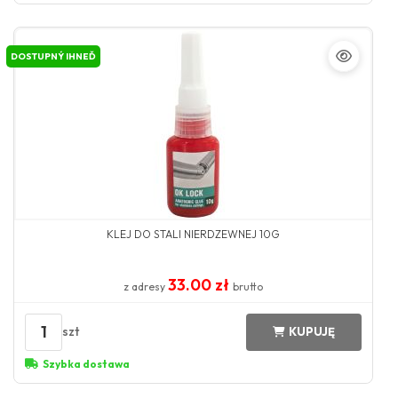
DOSTUPNÝ IHNEĎ
KLEJ DO STALI NIERDZEWNEJ 10G
33.00 zł
z adresy
brutto
1
szt
KUPUJĘ
Szybka dostawa