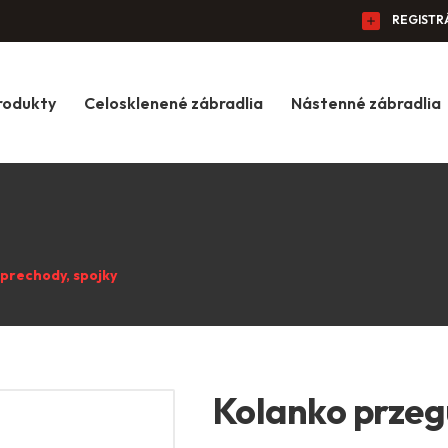
REGISTR
rodukty
Celosklenené zábradlia
Nástenné zábradlia
prechody, spojky
Kolanko prze