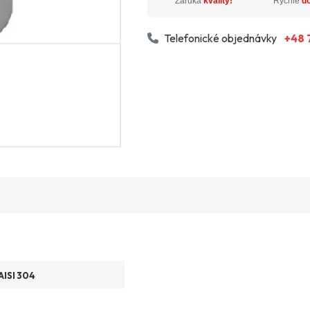
Záruka
kvality!
Rýchle
d
Telefonické objednávky
+48 
AISI 304