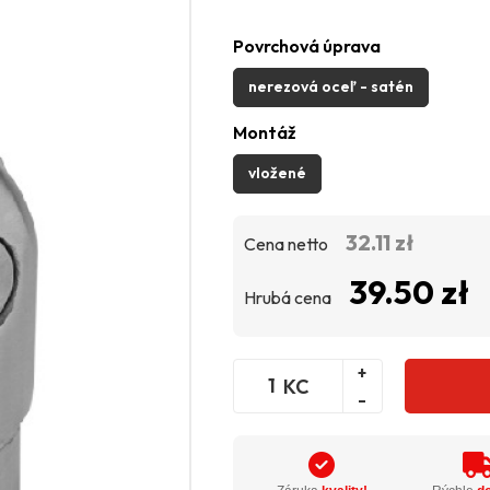
Povrchová úprava
nerezová oceľ - satén
Montáž
vložené
32.11 zł
Cena netto
39.50 zł
Hrubá cena
+
KC
-