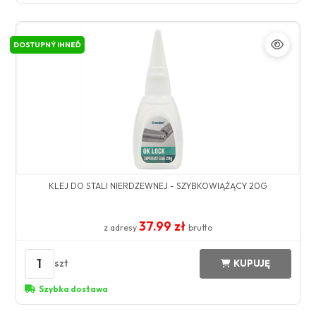
DOSTUPNÝ IHNEĎ
KLEJ DO STALI NIERDZEWNEJ - SZYBKOWIĄŻĄCY 20G
37.99 zł
z adresy
brutto
1
szt
KUPUJĘ
Szybka dostawa