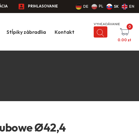
ÁCIA
PRIHLASOVANIE
PL
DE
SK
EN
0
Stĺpiky zábradlia
Kontakt
0.00
zł
gubowe Ø42,4