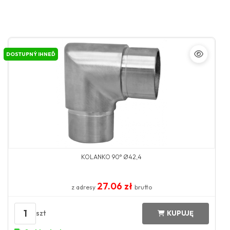
DOSTUPNÝ IHNEĎ
KOLANKO 90° Ø42,4
27.06 zł
z adresy
brutto
1
szt
KUPUJĘ