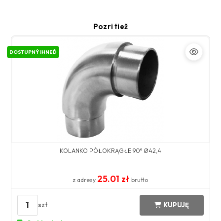
Pozri tiež
DOSTUPNÝ IHNEĎ
KOLANKO PÓŁOKRĄGŁE 90° Ø42,4
25.01 zł
z adresy
brutto
1
szt
KUPUJĘ