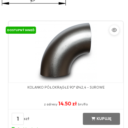
DOSTUPNÝ IHNEĎ
KOLANKO PÓŁOKRĄGŁE 90° Ø42,4 - SUROWE
14.50 zł
z adresy
brutto
1
szt
KUPUJĘ