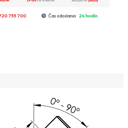
odanie
14 dní
na vrátenie
Bezpečné
platby
720 755 700
Čas odoslania
24 hodín