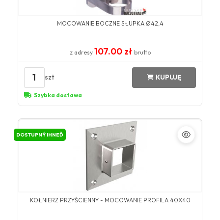
MOCOWANIE BOCZNE SŁUPKA Ø42,4
107.00 zł
z adresy
brutto
1
szt
KUPUJĘ
Szybka dostawa
DOSTUPNÝ IHNEĎ
KOŁNIERZ PRZYŚCIENNY - MOCOWANIE PROFILA 40X40