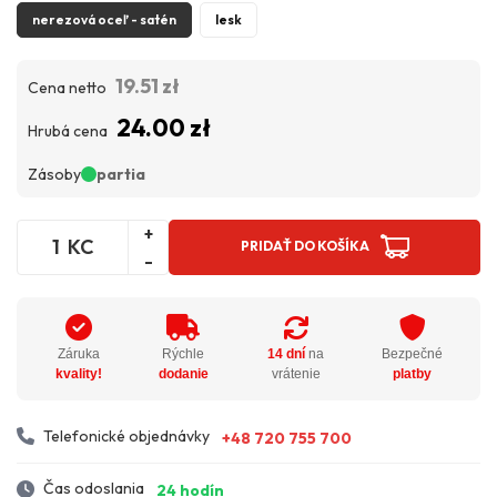
nerezová oceľ - satén
lesk
19.51 zł
Cena netto
24.00 zł
Hrubá cena
Zásoby
partia
+
KC
PRIDAŤ DO KOŠÍKA
-
Záruka
Rýchle
14 dní
na
Bezpečné
kvality!
dodanie
vrátenie
platby
Telefonické objednávky
+48 720 755 700
Čas odoslania
24 hodín