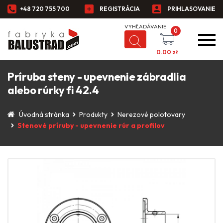
+48 720 755 700
REGISTRÁCIA
PRIHLASOVANIE
0
0.00
zł
Príruba steny - upevnenie zábradlia
alebo rúrky fi 42.4
Úvodná stránka
Produkty
Nerezové polotovary
Stenové príruby - upevnenie rúr a profilov