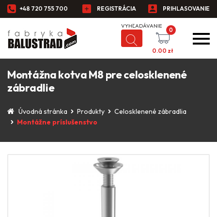
+48 720 755 700
REGISTRÁCIA
PRIHLASOVANIE
0
0.00
zł
Montážna kotva M8 pre celosklenené
zábradlie
Úvodná stránka
Produkty
Celosklenené zábradlia
Montážne príslušenstvo