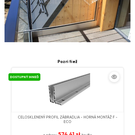
Pozri tiež
DOSTUPNÝ IHNEĎ
CELOSKLENENÝ PROFIL ZÁBRADLIA - HORNÁ MONTÁŽ F -
ECO
574.41 zł
z adresy
brutto