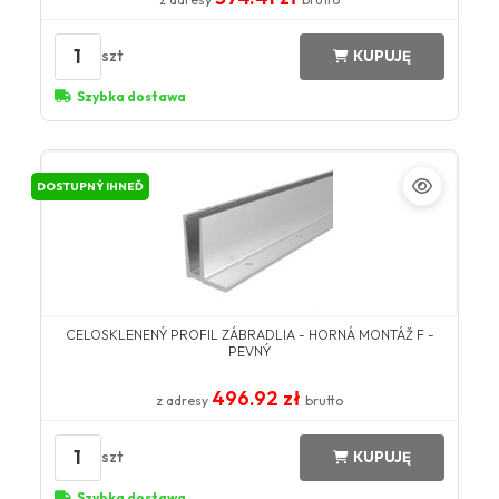
1
szt
KUPUJĘ
Szybka dostawa
DOSTUPNÝ IHNEĎ
CELOSKLENENÝ PROFIL ZÁBRADLIA - HORNÁ MONTÁŽ F -
PEVNÝ
496.92 zł
z adresy
brutto
1
szt
KUPUJĘ
Szybka dostawa