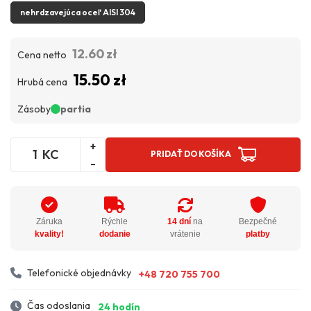
nehrdzavejúca oceľ AISI 304
12.60 zł
Cena netto
15.50 zł
Hrubá cena
Zásoby
partia
+
KC
PRIDAŤ DO KOŠÍKA
-
Záruka
Rýchle
14 dní
na
Bezpečné
kvality!
dodanie
vrátenie
platby
Telefonické objednávky
+48 720 755 700
Čas odoslania
24 hodín