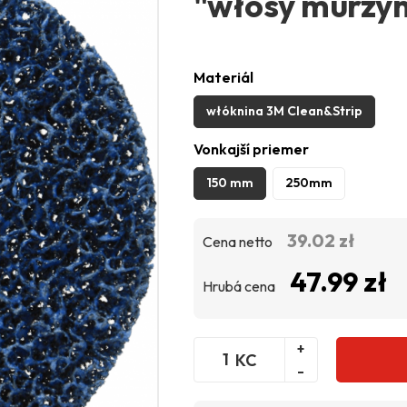
"włosy murzy
Materiál
włóknina 3M Clean&Strip
Vonkajší priemer
150 mm
250mm
39.02 zł
Cena netto
47.99 zł
Hrubá cena
+
KC
-