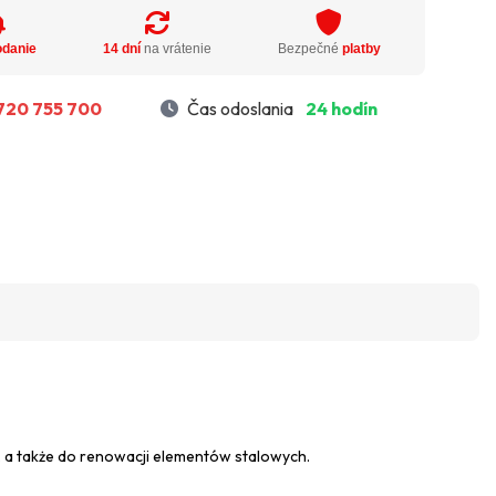
odanie
14 dní
na vrátenie
Bezpečné
platby
720 755 700
Čas odoslania
24 hodín
, a także do renowacji elementów stalowych.