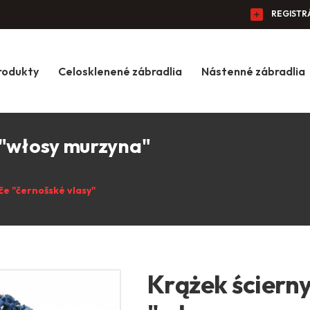
REGISTR
rodukty
Celosklenené zábradlia
Nástenné zábradlia
 "włosy murzyna"
če "černošské vlasy"
Krążek ściern