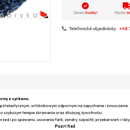
Záruka
kvality!
Rýchle
d
Telefonické objednávky
+48 
rny z cyrkonu.
 półelastycznym, włóknikowym odpornym na zapychanie i zniszczenie.
 o szybszym tempie skrawania oraz dłuższej żywotności.
d i po spawaniu, usuwania farb, zendry, szpachli, przebarwień i rdzy
Pozri tiež