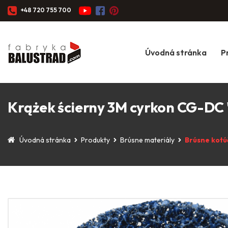
+48 720 755 700
Úvodná stránka
P
Krążek ścierny 3M cyrkon CG-DC
Úvodná stránka
Produkty
Brúsne materiály
Brúsne kotú