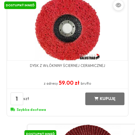
DOSTUPNÝ IHNEĎ
DYSK Z WŁÓKNINY ŚCIERNEJ CERAMICZNEJ
59.00 zł
z adresy
brutto
1
szt
KUPUJĘ
Szybka dostawa
DOSTUPNÝ IHNEĎ