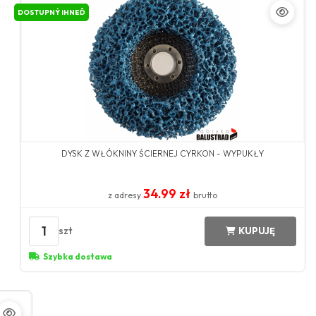
DOSTUPNÝ IHNEĎ
DYSK Z WŁÓKNINY ŚCIERNEJ CYRKON - WYPUKŁY
34.99 zł
z adresy
brutto
1
szt
KUPUJĘ
Szybka dostawa