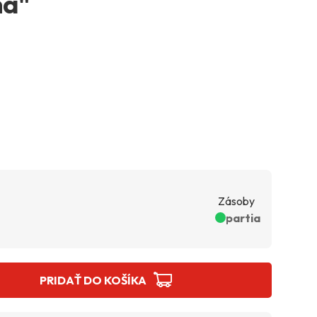
na"
Zásoby
partia
PRIDAŤ DO KOŠÍKA