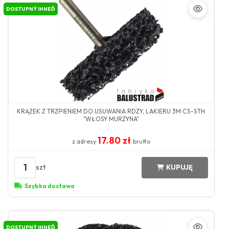
DOSTUPNÝ IHNEĎ
KRĄŻEK Z TRZPIENIEM DO USUWANIA RDZY, LAKIERU 3M CS-STH
"WŁOSY MURZYNA"
17.80 zł
z adresy
brutto
1
szt
KUPUJĘ
Szybka dostawa
DOSTUPNÝ IHNEĎ