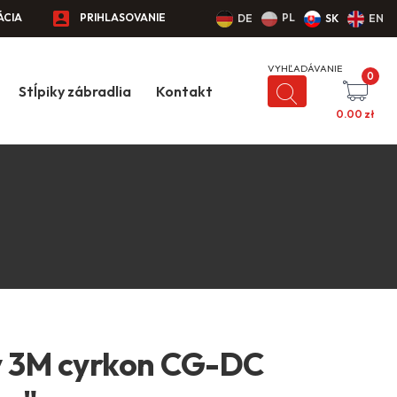
ÁCIA
PRIHLASOVANIE
PL
DE
SK
EN
0
Stĺpiky zábradlia
Kontakt
0.00
zł
y 3M cyrkon CG-DC