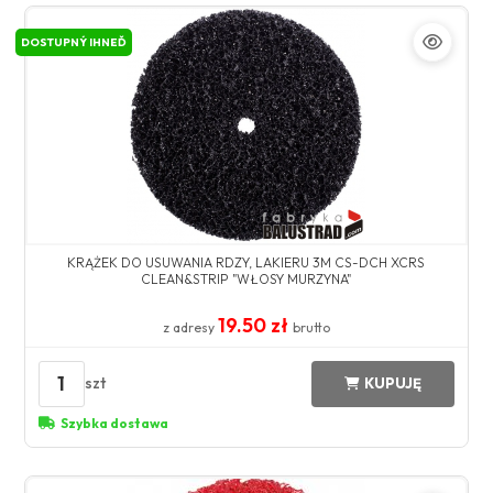
DOSTUPNÝ IHNEĎ
KRĄŻEK DO USUWANIA RDZY, LAKIERU 3M CS-DCH XCRS
CLEAN&STRIP "WŁOSY MURZYNA"
19.50 zł
z adresy
brutto
1
szt
KUPUJĘ
Szybka dostawa