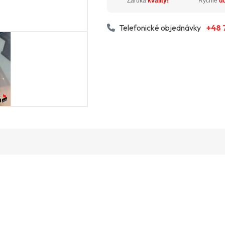
Záruka
kvality!
Rýchle
d
Telefonické objednávky
+48 