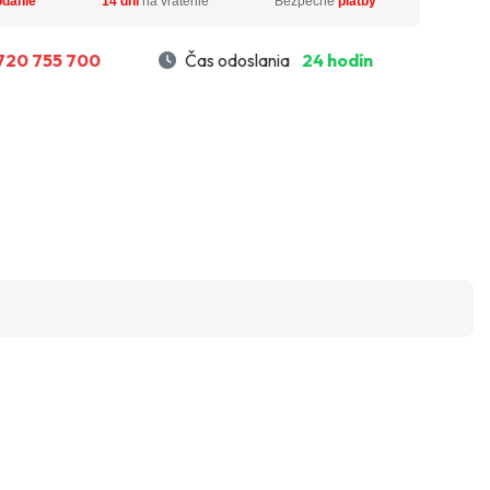
odanie
14 dní
na vrátenie
Bezpečné
platby
720 755 700
Čas odoslania
24 hodín