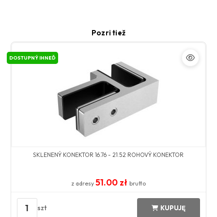
Pozri tiež
DOSTUPNÝ IHNEĎ
SKLENENÝ KONEKTOR 16.76 - 21.52 ROHOVÝ KONEKTOR
51.00 zł
z adresy
brutto
1
szt
KUPUJĘ