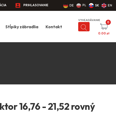
ÁCIA
PRIHLASOVANIE
PL
DE
SK
EN
0
Stĺpiky zábradlia
Kontakt
0.00
zł
tor 16,76 - 21,52 rovný