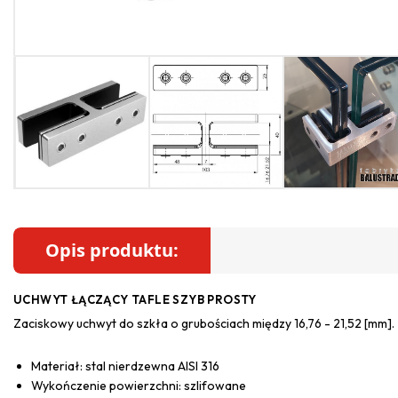
Opis produktu:
UCHWYT ŁĄCZĄCY TAFLE SZYB PROSTY
Zaciskowy uchwyt do szkła o grubościach między 16,76 - 21,52 [mm].
Materiał: stal nierdzewna AISI 316
Wykończenie powierzchni: szlifowane