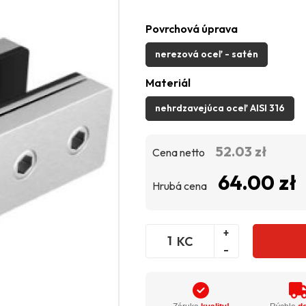
Povrchová úprava
nerezová oceľ - satén
Materiál
nehrdzavejúca oceľ AISI 316
52.03 zł
Cena netto
64.00 zł
Hrubá cena
+
KC
-