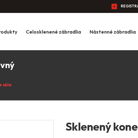
REGISTR
rodukty
Celosklenené zábradlia
Nástenné zábradlia
ovný
e skla
Sklenený konek