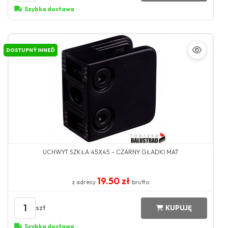
Szybka dostawa
DOSTUPNÝ IHNEĎ
UCHWYT SZKŁA 45X45 - CZARNY GŁADKI MAT
19.50 zł
z adresy
brutto
1
szt
KUPUJĘ
Szybka dostawa