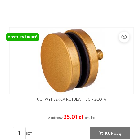
DOSTUPNÝ IHNEĎ
UCHWYT SZKŁA ROTULA FI 50 - ZŁOTA
35.01 zł
z adresy
brutto
1
szt
KUPUJĘ