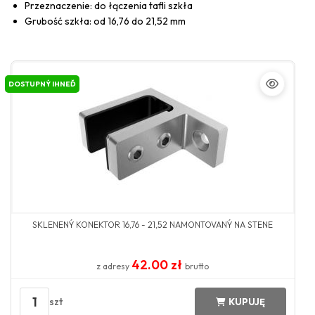
Przeznaczenie: do łączenia tafli szkła
Grubość szkła: od 16,76 do 21,52 mm
DOSTUPNÝ IHNEĎ
SKLENENÝ KONEKTOR 16,76 - 21,52 NAMONTOVANÝ NA STENE
42.00 zł
z adresy
brutto
1
szt
KUPUJĘ