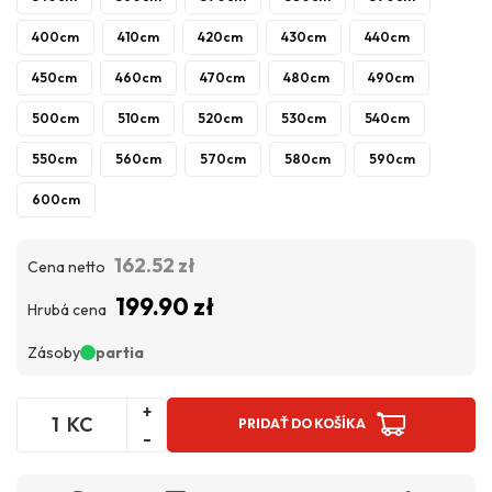
400cm
410cm
420cm
430cm
440cm
450cm
460cm
470cm
480cm
490cm
500cm
510cm
520cm
530cm
540cm
550cm
560cm
570cm
580cm
590cm
600cm
162.52 zł
Cena netto
199.90 zł
Hrubá cena
Zásoby
partia
+
KC
PRIDAŤ DO KOŠÍKA
-