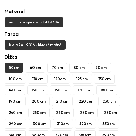
Materiál
nehrdzavejúca oceľ AISI 304
Farba
biela RAL 9016 - hladká matná
Dĺžka
50cm
60 cm
70 cm
80 cm
90 cm
100 cm
110 cm
120cm
125 cm
130 cm
140 cm
150 cm
160 cm
170 cm
180 cm
190 cm
200 cm
210 cm
220 cm
230 cm
240 cm
250 cm
260 cm
270 cm
280cm
290 cm
300 cm
310cm
320cm
330cm
340cm
360cm
370cm
380cm
390cm