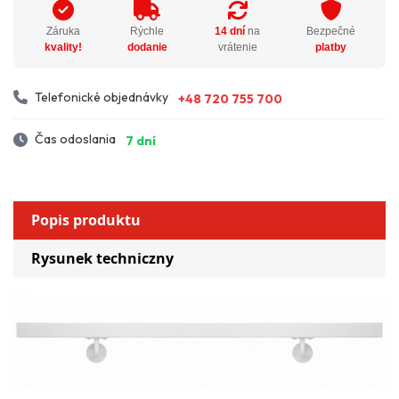
Záruka
Rýchle
14 dní
na
Bezpečné
kvality!
dodanie
vrátenie
platby
Telefonické objednávky
+48 720 755 700
Čas odoslania
7 dní
Popis produktu
Rysunek techniczny