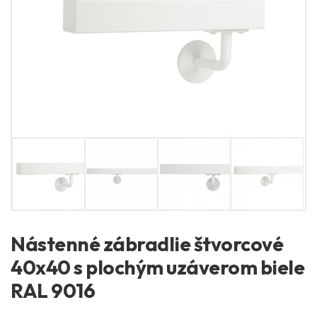
Nástenné zábradlie štvorcové
40x40 s plochým uzáverom biele
RAL 9016