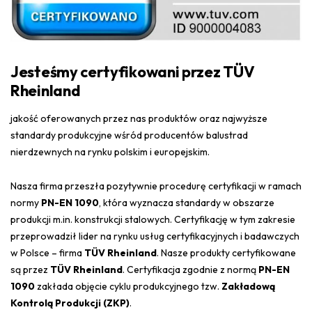
Jesteśmy certyfikowani przez TÜV
Rheinland
jakość oferowanych przez nas produktów oraz najwyższe
standardy produkcyjne wśród producentów balustrad
nierdzewnych na rynku polskim i europejskim.
Nasza firma przeszła pozytywnie procedurę certyfikacji w ramach
normy
PN-EN 1090
, która wyznacza standardy w obszarze
produkcji m.in. konstrukcji stalowych. Certyfikację w tym zakresie
przeprowadził lider na rynku usług certyfikacyjnych i badawczych
w Polsce – firma
TÜV Rheinland
. Nasze produkty certyfikowane
są przez
TÜV Rheinland
. Certyfikacja zgodnie z normą
PN-EN
1090
zakłada objęcie cyklu produkcyjnego tzw.
Zakładową
Kontrolą Produkcji (ZKP)
.