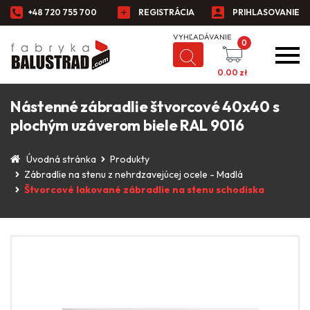
+48 720 755 700
REGISTRÁCIA
PRIHLASOVANIE
0
0.00
zł
Nástenné zábradlie štvorcové 40x40 s
plochým uzáverom biele RAL 9016
Úvodná stránka
Produkty
Zábradlie na stenu z nehrdzavejúcej ocele - Madlá
Štvorcové lakované zábradlie na stenu schodiska