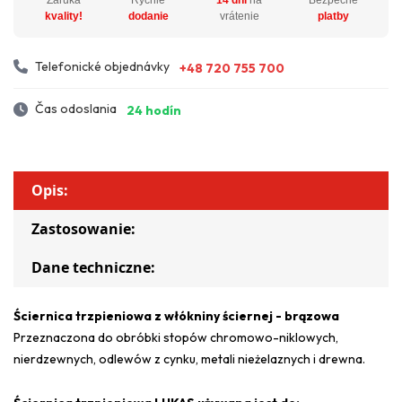
kvality!
dodanie
vrátenie
platby
Telefonické objednávky
+48 720 755 700
Čas odoslania
24 hodín
Opis:
Zastosowanie:
Dane techniczne:
Ściernica trzpieniowa z włókniny ściernej - brązowa
Przeznaczona do obróbki stopów chromowo-niklowych,
nierdzewnych, odlewów z cynku, metali nieżelaznych i drewna.