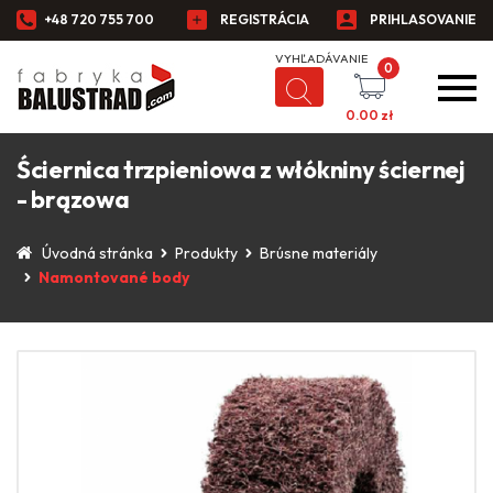
+48 720 755 700
REGISTRÁCIA
PRIHLASOVANIE
0
0.00
zł
Ściernica trzpieniowa z włókniny ściernej
- brązowa
Úvodná stránka
Produkty
Brúsne materiály
Namontované body