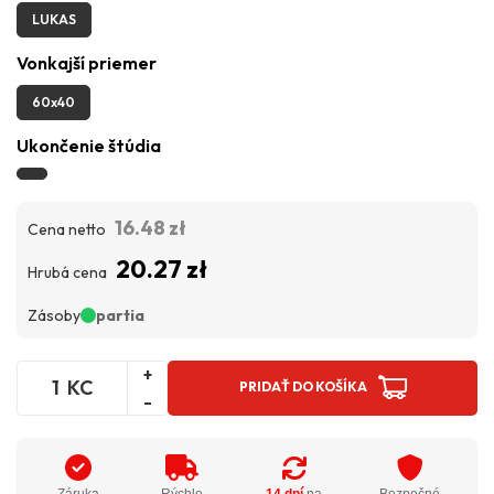
LUKAS
Vonkajší priemer
60x40
Ukončenie štúdia
16.48 zł
Cena netto
20.27 zł
Hrubá cena
Zásoby
partia
+
KC
PRIDAŤ DO KOŠÍKA
-
Záruka
Rýchle
14 dní
na
Bezpečné