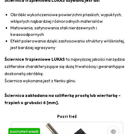
Ściernica trzpieniowa LUKAS używana jest do:
Obróbki wykończeniowe powierzchni płaskich, wypukłych,
wklęsłych najbardziej różnorodnych materiałów
Matowienia, satynowania stali nierdzewnych i
kwasoodpornych
Efekt polerowania dzięki zastosowaniu struktury włóknistej,
jest bardziej agresywny
Ściernice trzpieniowe LUKAS
to najwyższej jakości narzędzia
szlifierskie charakteryzujące się dużą trwałością i gwarantujące
doskonałą obróbkę.
Ściernica wykonana jest z tlenku glinu.
Ściernica zakładana na szlifierkę prostą lub wiertarkę -
trzpień o grubości 6 [mm].
Pozri tiež
DOSTUPNÝ IHNEĎ