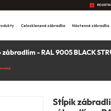
REGISTR
rodukty
Celosklenené zábradlia
Nástenné zábradlia
 so zábradlím - RAL 9005 BLACK S
kovaný
Stĺpik zábradl