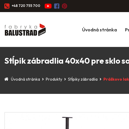
+48 720 755 700
Úvodná stránka
P
Stĺpik zábradlia 40x40 pre sklo
Úvodná stránka
Produkty
Stĺpiky zábradlia
Práškovo la