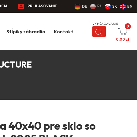
ÁCIA
PRIHLASOVANIE
PL
DE
SK
EN
0
Stĺpiky zábradlia
Kontakt
0.00
zł
TRUCTURE
ia 40x40 pre sklo so