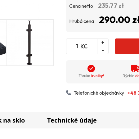
235.77 zł
Cena netto
290.00 z
Hrubá cena
+
KC
-
Záruka
kvality!
Rýchle
d
Telefonické objednávky
+48 
 na sklo
Technické údaje