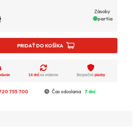
Zásoby
ł
partia
PRIDAŤ DO KOŠÍKA
odanie
14 dní
na vrátenie
Bezpečné
platby
720 755 700
Čas odoslania
7 dní