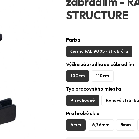
zábradlím - 
STRUCTURE
Farba
čierna RAL 9005 - štruktúra
Výška zábradlia so zábradlím
100cm
110cm
Typ pracovného miesta
Priechodné
Rohová stránka
Pre hrubé sklo
6mm
6,76mm
8mm