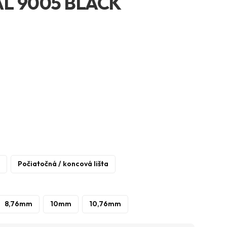
RAL 9005 BLACK
Počiatočná / koncová lišta
8,76mm
10mm
10,76mm