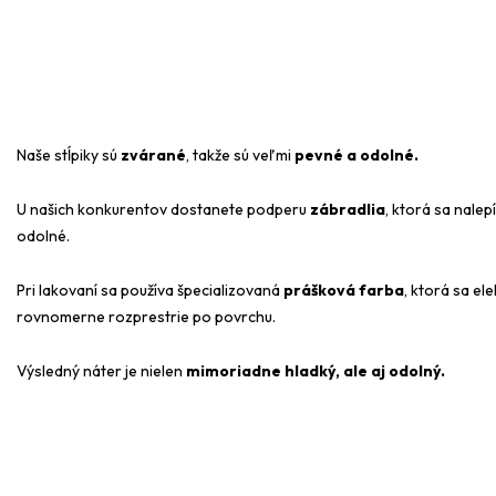
Naše stĺpiky sú
zvárané
, takže sú veľmi
pevné a odolné.
U našich konkurentov dostanete podperu
zábradlia
, ktorá sa nalep
odolné.
Pri lakovaní sa používa špecializovaná
prášková farba
, ktorá sa el
rovnomerne rozprestrie po povrchu.
Výsledný náter je nielen
mimoriadne hladký, ale aj odolný.