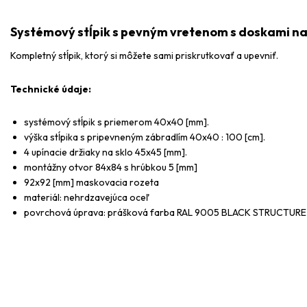
Systémový stĺpik s pevným vretenom s doskami na
Kompletný stĺpik, ktorý si môžete sami priskrutkovať a upevniť.
Technické údaje:
systémový stĺpik s priemerom 40x40 [mm].
výška stĺpika s pripevneným zábradlím 40x40 : 100 [cm].
4 upínacie držiaky na sklo 45x45 [mm].
montážny otvor 84x84 s hrúbkou 5 [mm]
92x92 [mm] maskovacia rozeta
materiál: nehrdzavejúca oceľ
povrchová úprava: prášková farba RAL 9005 BLACK STRUCTURE