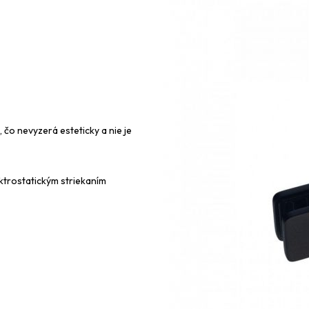
í, čo nevyzerá esteticky a nie je
ektrostatickým striekaním