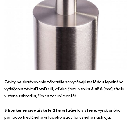
Závity na skrutkovanie zábradlia sa vyrábajú metódou tepelného
vytláčania závitu
FlowDrill
, vďaka čomu vzniká
6 až 8
[mm] závitu
v stene zábradlia, čím sa zosilní montáž.
S konkurenciou získate 2 [mm] závitu v stene
, vyrobeného
pomocou tradičného vŕtacieho a závitorezného nástroja.