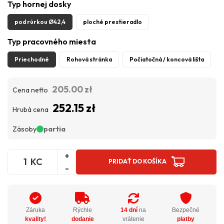
Typ hornej dosky
pod rúrkou Ø42,4
ploché prestieradlo
Typ pracovného miesta
Priechodné
Rohová stránka
Počiatočná / koncová lišta
205.00 zł
Cena netto
252.15 zł
Hrubá cena
Zásoby
partia
+
KC
PRIDAŤ DO KOŠÍKA
-
Záruka
Rýchle
14 dní
na
Bezpečné
kvality!
dodanie
vrátenie
platby