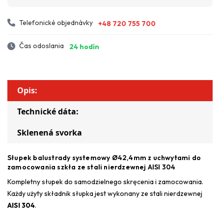
Telefonické objednávky
+48 720 755 700
Čas odoslania
24 hodín
Opis:
Technické dáta:
Sklenená svorka
Słupek balustrady systemowy Ø42,4mm z uchwytami do
zamocowania szkła ze stali nierdzewnej AISI 304
Kompletny słupek do samodzielnego skręcenia i zamocowania.
Każdy użyty składnik słupka jest wykonany ze stali nierdzewnej
AISI 304
.