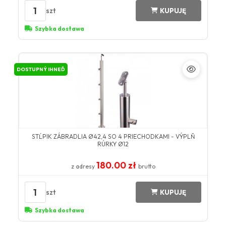
1
szt
KUPUJĘ
Szybka dostawa
DOSTUPNÝ IHNEĎ
STĹPIK ZÁBRADLIA Ø42,4 SO 4 PRIECHODKAMI - VÝPLŇ
RÚRKY Ø12
180.00 zł
z adresy
brutto
1
szt
KUPUJĘ
Szybka dostawa