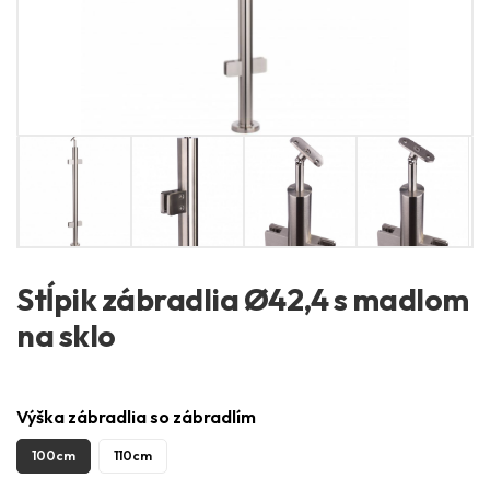
Stĺpik zábradlia Ø42,4 s madlom
na sklo
Výška zábradlia so zábradlím
100cm
110cm