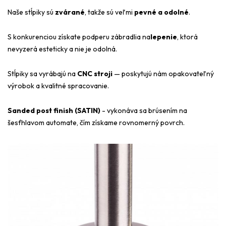
Naše stĺpiky sú
zvárané
, takže sú veľmi
pevné a odolné
.
S konkurenciou získate podperu zábradlia na
lepenie
, ktorá
nevyzerá esteticky a nie je odolná.
Stĺpiky sa vyrábajú na
CNC stroji
— poskytujú nám opakovateľný
výrobok a kvalitné spracovanie.
Sanded post finish (SATIN)
- vykonáva sa brúsením na
šesťhlavom automate, čím získame rovnomerný povrch.