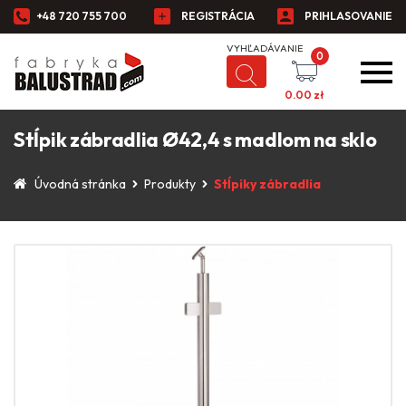
+48 720 755 700
REGISTRÁCIA
PRIHLASOVANIE
0
0.00
zł
Stĺpik zábradlia Ø42,4 s madlom na sklo
Úvodná stránka
Produkty
Stĺpiky zábradlia