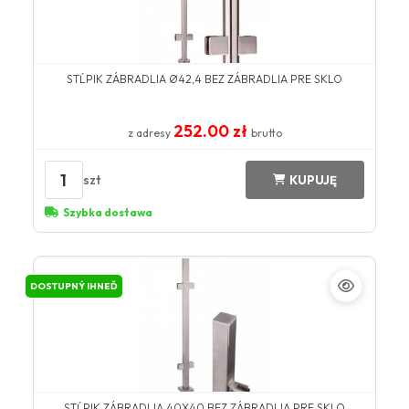
STĹPIK ZÁBRADLIA Ø42,4 BEZ ZÁBRADLIA PRE SKLO
252.00 zł
z adresy
brutto
1
szt
KUPUJĘ
Szybka dostawa
DOSTUPNÝ IHNEĎ
STĹPIK ZÁBRADLIA 40X40 BEZ ZÁBRADLIA PRE SKLO