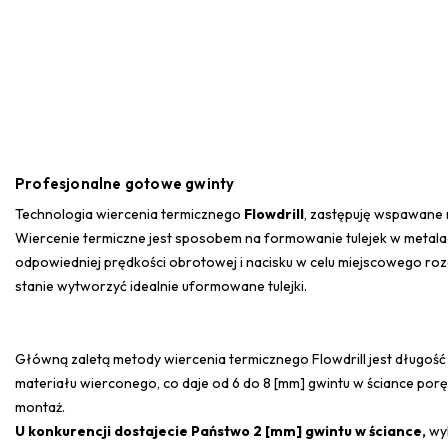
Profesjonalne gotowe gwinty
Technologia wiercenia termicznego
Flowdrill
, zastępuję wspawane na
Wiercenie termiczne jest sposobem na formowanie tulejek w metal
odpowiedniej prędkości obrotowej i nacisku w celu miejscowego roz
stanie wytworzyć idealnie uformowane tulejki.
Główną zaletą metody wiercenia termicznego Flowdrill jest długość t
materiału wierconego, co daje od 6 do 8 [mm] gwintu w ściance po
montaż.
U konkurencji dostajecie Państwo 2 [mm] gwintu w ściance,
wyk