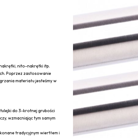
krętki, nito-nakrętki itp.
ach. Poprzez zastosowanie
grzania materiału jesteśmy w
ulejki do 3-krotnej grubości
ręczy, wzmacniając tym samym
onane tradycyjnym wiertłem i