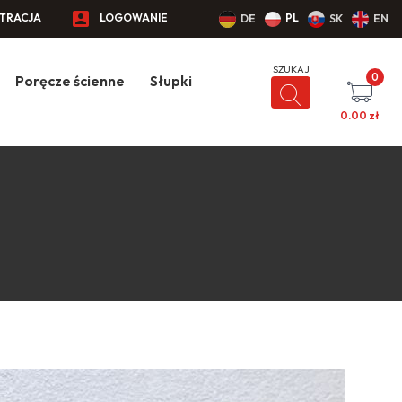
STRACJA
LOGOWANIE
PL
DE
SK
EN
0
Poręcze ścienne
Słupki
0.00
zł