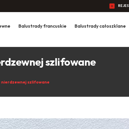
REJE
zewne
Balustrady francuskie
Balustrady całoszklane
ierdzewnej szlifowane
i nierdzewnej szlifowane