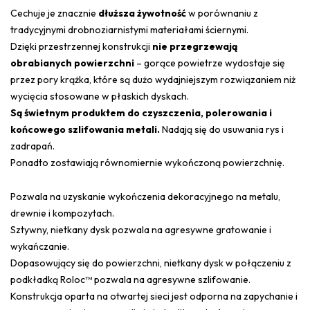
Cechuje je znacznie
dłuższa żywotność
w porównaniu z
tradycyjnymi drobnoziarnistymi materiałami ściernymi.
Dzięki przestrzennej konstrukcji
nie przegrzewają
obrabianych powierzchni
– gorące powietrze wydostaje się
przez pory krążka, które są dużo wydajniejszym rozwiązaniem niż
wycięcia stosowane w płaskich dyskach.
Są świetnym produktem do czyszczenia, polerowania i
końcowego szlifowania metali.
Nadają się do usuwania rys i
zadrapań.
Ponadto zostawiają równomiernie wykończoną powierzchnię.
Pozwala na uzyskanie wykończenia dekoracyjnego na metalu,
drewnie i kompozytach.
Sztywny, nietkany dysk pozwala na agresywne gratowanie i
wykańczanie.
Dopasowujący się do powierzchni, nietkany dysk w połączeniu z
podkładką Roloc™ pozwala na agresywne szlifowanie.
Konstrukcja oparta na otwartej sieci jest odporna na zapychanie i