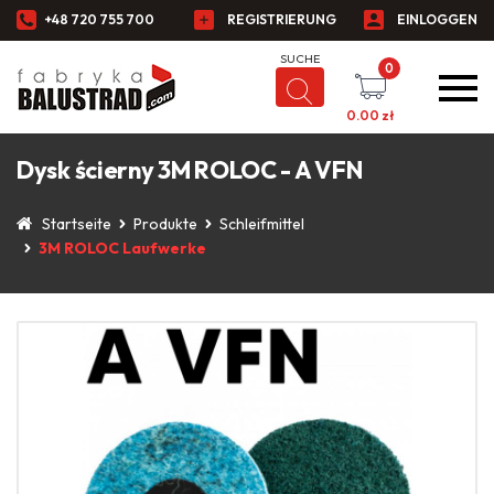
+48 720 755 700
REGISTRIERUNG
EINLOGGEN
0
0.00
zł
Dysk ścierny 3M ROLOC - A VFN
Startseite
Produkte
Schleifmittel
3M ROLOC Laufwerke