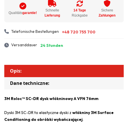
Schnelle
14 Tage
Sichere
Qualitäts
garantie!
Lieferung
Rückgabe
Zahlungen
Telefonische Bestellungen
+48 720 755 700
Versanddauer
24 Stunden
Opis:
Dane techniczne:
3M Roloc™ SC-DR dysk włókninowy A VFN 76mm
Dyski 3M SC-DR to elastyczne dyski z
włókniny 3M Surface
Conditioning do obróbki wykańczającej
.