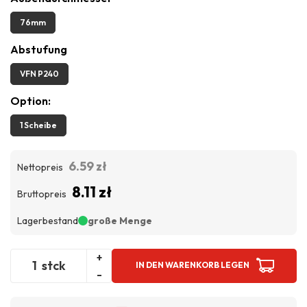
76mm
Abstufung
VFN P240
Option:
1 Scheibe
6.59 zł
Nettopreis
8.11 zł
Bruttopreis
Lagerbestand
große Menge
+
stck
IN DEN WARENKORB LEGEN
-