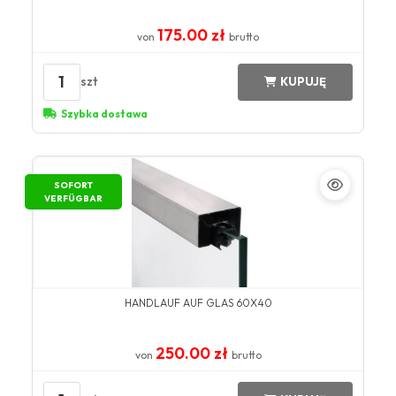
175.00 zł
von
brutto
1
szt
KUPUJĘ
Szybka dostawa
SOFORT
VERFÜGBAR
HANDLAUF AUF GLAS 60X40
250.00 zł
von
brutto