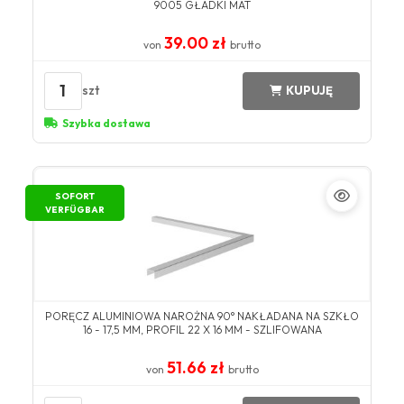
9005 GŁADKI MAT
39.00 zł
von
brutto
1
szt
KUPUJĘ
Szybka dostawa
SOFORT
VERFÜGBAR
PORĘCZ ALUMINIOWA NAROŻNA 90° NAKŁADANA NA SZKŁO
16 - 17,5 MM, PROFIL 22 X 16 MM - SZLIFOWANA
51.66 zł
von
brutto