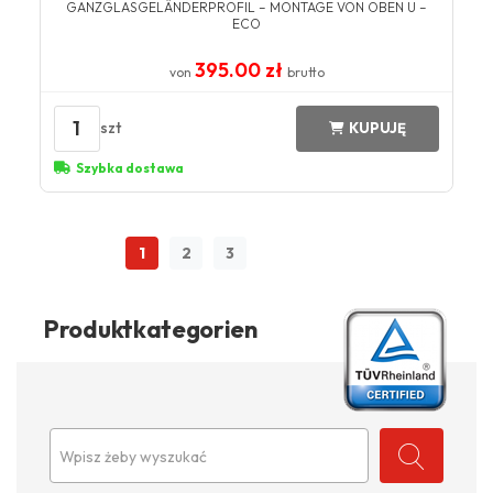
GANZGLASGELÄNDERPROFIL – MONTAGE VON OBEN U –
ECO
395.00 zł
von
brutto
1
szt
KUPUJĘ
Szybka dostawa
1
2
3
Produktkategorien
Wpisz żeby wyszukać