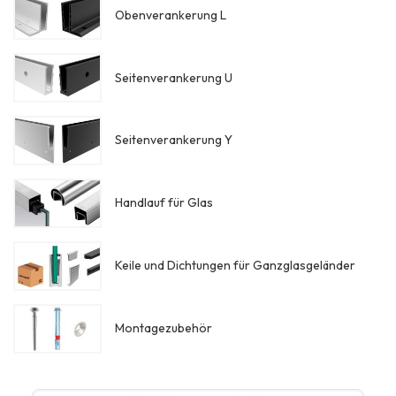
Obenverankerung L
Seitenverankerung U
Seitenverankerung Y
Handlauf für Glas
Keile und Dichtungen für Ganzglasgeländer
Montagezubehör