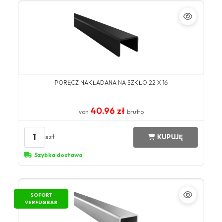
PORĘCZ NAKŁADANA NA SZKŁO 22 X 16
40.96 zł
von
brutto
1
szt
KUPUJĘ
Szybka dostawa
SOFORT
VERFÜGBAR