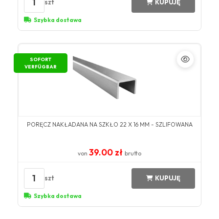
1
szt
KUPUJĘ
Szybka dostawa
SOFORT
VERFÜGBAR
PORĘCZ NAKŁADANA NA SZKŁO 22 X 16 MM - SZLIFOWANA
39.00 zł
von
brutto
1
szt
KUPUJĘ
Szybka dostawa