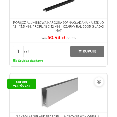
PORĘCZ ALUMINIOWA NAROŻNA 90° NAKŁADANA NA SZKŁO
12 - 13,5 MM, PROFIL 18 X 12 MM - CZARNY RAL 9005 GŁADKI
MAT
50.43 zł
von
brutto
1
szt
KUPUJĘ
Szybka dostawa
SOFORT
VERFÜGBAR
GANZGLASGELÄNDERPROFIL – MONTAGE VON OBEN U –