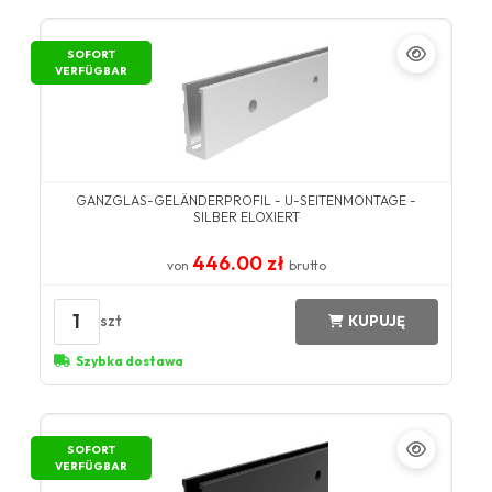
SOFORT
VERFÜGBAR
GANZGLAS-GELÄNDERPROFIL - U-SEITENMONTAGE -
SILBER ELOXIERT
446.00 zł
von
brutto
1
szt
KUPUJĘ
Szybka dostawa
SOFORT
VERFÜGBAR