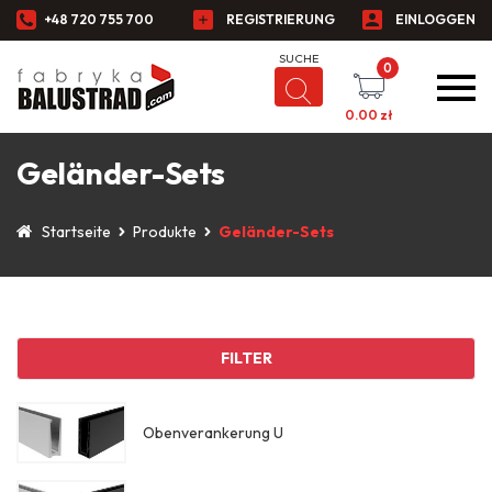
+48 720 755 700
REGISTRIERUNG
EINLOGGEN
0
0.00
zł
Geländer-Sets
Startseite
Produkte
Geländer-Sets
FILTER
Obenverankerung U