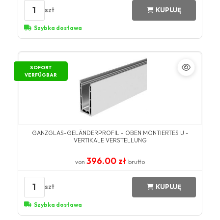
1
szt
KUPUJĘ
Szybka dostawa
SOFORT
VERFÜGBAR
GANZGLAS-GELÄNDERPROFIL - OBEN MONTIERTES U -
VERTIKALE VERSTELLUNG
396.00 zł
von
brutto
1
szt
KUPUJĘ
Szybka dostawa