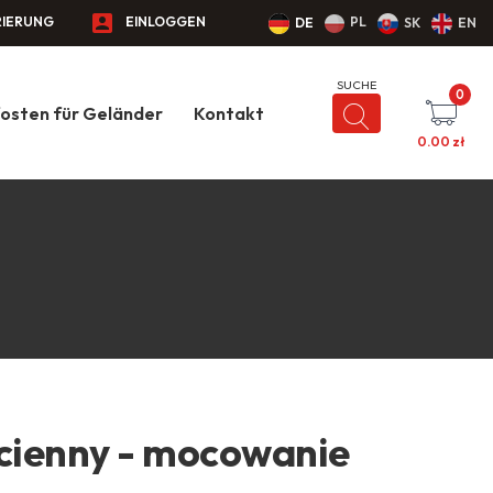
RIERUNG
EINLOGGEN
PL
DE
SK
EN
0
osten für Geländer
Kontakt
0.00
zł
ścienny - mocowanie