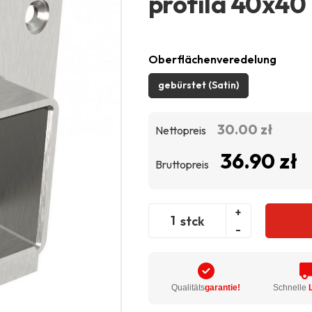
profila 40x40
Oberflächenveredelung
gebürstet (Satin)
30.00 zł
Nettopreis
36.90 zł
Bruttopreis
+
stck
-
Qualitäts
garantie!
Schnelle