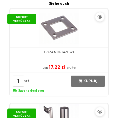
Siehe auch
SOFORT
VERFÜGBAR
KRYZA MONTAŻOWA
17.22 zł
von
brutto
1
szt
KUPUJĘ
Szybka dostawa
SOFORT
VERFÜGBAR