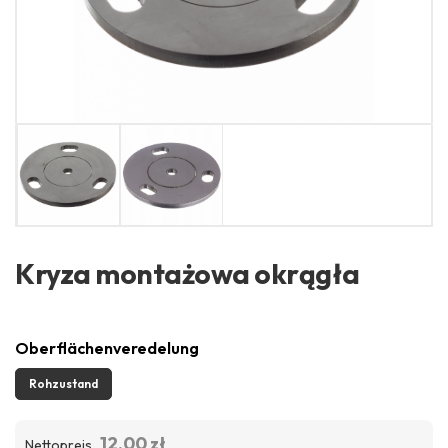
Kryza montażowa okrągła
Oberflächenveredelung
Rohzustand
12.00 zł
Nettopreis