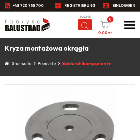
+48 720 755 700
REGISTRIERUNG
EINLOGGEN
0
0.00
zł
Kryza montażowa okrągła
Startseite
Produkte
Edelstahlkomponente