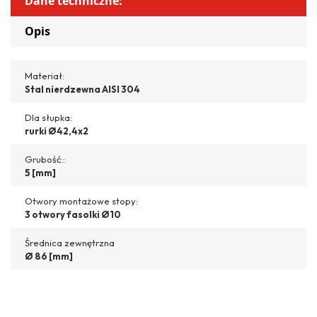
Dane techniczne:
Opis
Materiał:
Stal nierdzewna AISI 304
Dla słupka:
rurki Ø42,4x2
Grubość::
5 [mm]
Otwory montażowe stopy:
3 otwory fasolki Ø10
Średnica zewnętrzna
Ø 86 [mm]