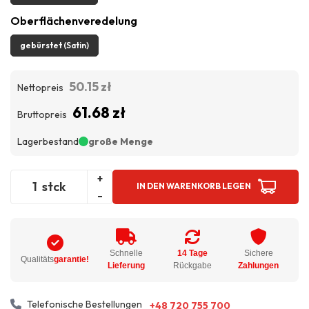
Oberflächenveredelung
gebürstet (Satin)
50.15 zł
Nettopreis
61.68 zł
Bruttopreis
Lagerbestand
große Menge
+
stck
IN DEN WARENKORB LEGEN
-
Schnelle
14 Tage
Sichere
Qualitäts
garantie!
Lieferung
Rückgabe
Zahlungen
Telefonische Bestellungen
+48 720 755 700