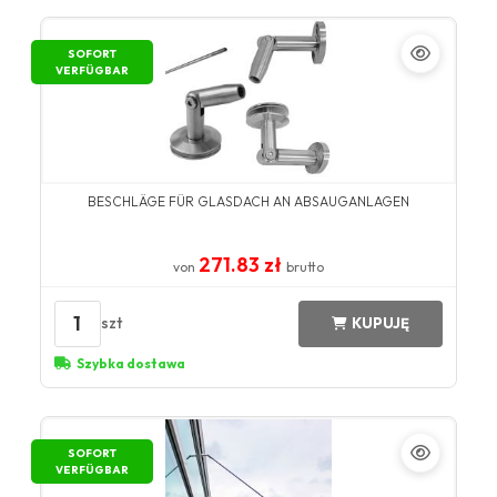
SOFORT
VERFÜGBAR
BESCHLÄGE FÜR GLASDACH AN ABSAUGANLAGEN
271.83 zł
von
brutto
1
szt
KUPUJĘ
Szybka dostawa
SOFORT
VERFÜGBAR