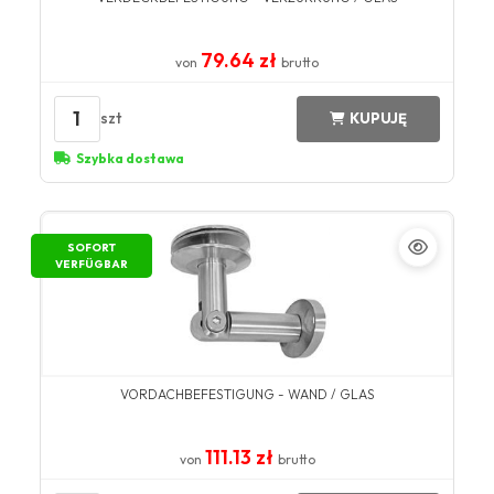
79.64 zł
von
brutto
1
szt
KUPUJĘ
Szybka dostawa
SOFORT
VERFÜGBAR
VORDACHBEFESTIGUNG - WAND / GLAS
111.13 zł
von
brutto