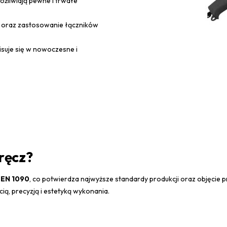
liwiają pewne i trwałe
 oraz zastosowanie łączników
suje się w nowoczesne i
ręcz?
EN 1090
, co potwierdza najwyższe standardy produkcji oraz objęcie
ią, precyzją i estetyką wykonania.