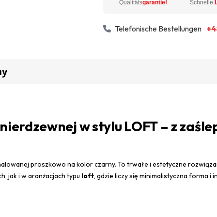
Qualitäts
garantie!
Schnelle
Telefonische Bestellungen
+4
ny
 nierdzewnej w stylu LOFT – z zaś
malowanej proszkowo na kolor czarny. To trwałe i estetyczne rozwią
 jak i w aranżacjach typu
loft
, gdzie liczy się minimalistyczna forma i