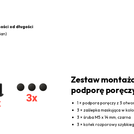
ności od długości
ian)
Zestaw montażo
podporę poręcz
1 × podpora poręczy z 3 otw
3 × zaślepka maskująca w kol
3 × śruba M5 x 14 mm, czarna
3 × kołek rozporowy szybkieg