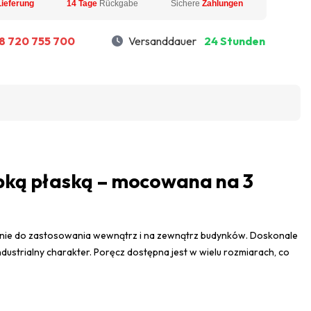
Lieferung
14 Tage
Rückgabe
Sichere
Zahlungen
8 720 755 700
Versanddauer
24 Stunden
lepką płaską – mocowana na 3
zanie do zastosowania wewnątrz i na zewnątrz budynków. Doskonale
 industrialny charakter. Poręcz dostępna jest w wielu rozmiarach, co