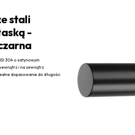
e stali
łaską -
czarna
AISI 304 o satynowym
wewnątrz i na zewnątrz
idealne dopasowanie do długości