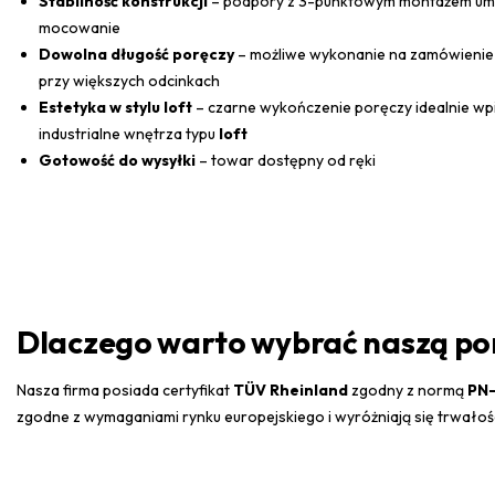
Stabilność konstrukcji
– podpory z 3-punktowym montażem umoż
mocowanie
Dowolna długość poręczy
– możliwe wykonanie na zamówienie
przy większych odcinkach
Estetyka w stylu loft
– czarne wykończenie poręczy idealnie wpi
industrialne wnętrza typu
loft
Gotowość do wysyłki
– towar dostępny od ręki
Dlaczego warto wybrać naszą po
Nasza firma posiada certyfikat
TÜV Rheinland
zgodny z normą
PN-
zgodne z wymaganiami rynku europejskiego i wyróżniają się trwałośc