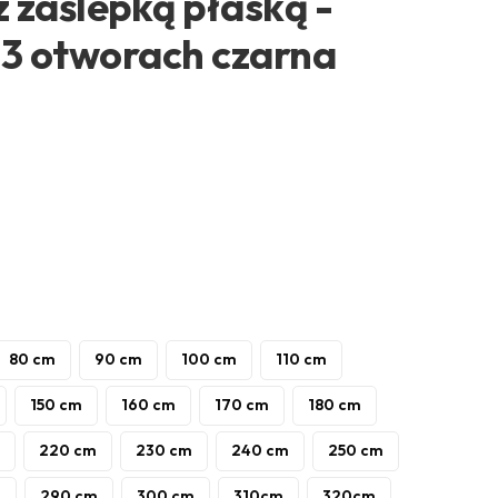
z zaślepką płaską -
3 otworach czarna
80 cm
90 cm
100 cm
110 cm
150 cm
160 cm
170 cm
180 cm
220 cm
230 cm
240 cm
250 cm
m
290 cm
300 cm
310cm
320cm