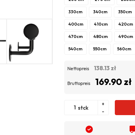
330cm
340cm
350cm
400cm
410cm
420cm
470cm
480cm
490cm
540cm
550cm
560cm
138.13 zł
Nettopreis
169.90 zł
Bruttopreis
+
stck
-