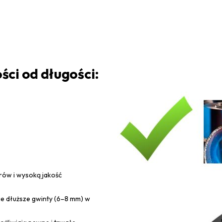
ci od długości:
rów i wysoką jakość
ie dłuższe gwinty (6–8 mm) w