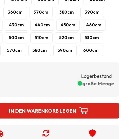
360cm
370cm
380cm
390cm
430cm
440cm
450cm
460cm
500cm
510cm
520cm
530cm
570cm
580cm
590cm
600cm
Lagerbestand
große Menge
IN DEN WARENKORB LEGEN