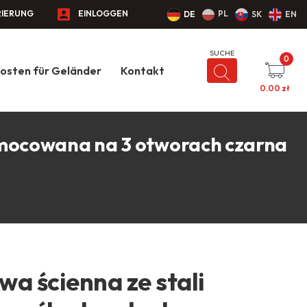
RIERUNG
EINLOGGEN
PL
DE
SK
EN
0
osten für Geländer
Kontakt
0.00
zł
- mocowana na 3 otworach czarna
a ścienna ze stali