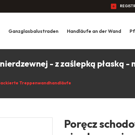
REGIST
Ganzglasbalustraden
Handläufe an der Wand
Pf
i nierdzewnej - z zaślepką płaską 
lackierte Treppenwandhandläufe
Poręcz schodow