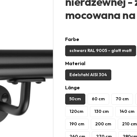
nierdzewnej - 
mocowana na 
Farbe
schwarz RAL 9005 – glatt matt
Material
Edelstahl AISI 304
Länge
50cm
60 cm
70 cm
120cm
130 cm
140 cm
190 cm
200 cm
210 cm
260 cm
270 cm
280c