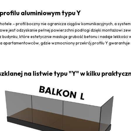
profilu aluminiowym typu Y
 hotele – profil boczny nie ogranicza ciągów komunikacyjnych, a syste
zowe jest odzyskanie pełnej powierzchni podłogi dzięki montażowi ze
budynku, które estetycznie maskuje grubość betonu i nadaje lekkości 
a apartamentowców, gdzie wzmocniony przekrój profilu Y gwarantuje na
klanej na listwie typu "Y" w kilku praktycz