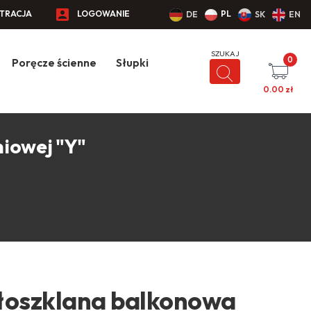
STRACJA
LOGOWANIE
PL
DE
SK
EN
0
Poręcze ścienne
Słupki
0.00
zł
niowej "Y"
łoszklana balkonowa