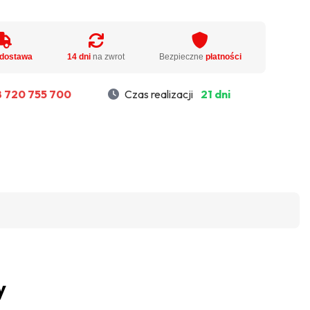
dostawa
14 dni
na zwrot
Bezpieczne
płatności
 720 755 700
Czas realizacji
21 dni
y