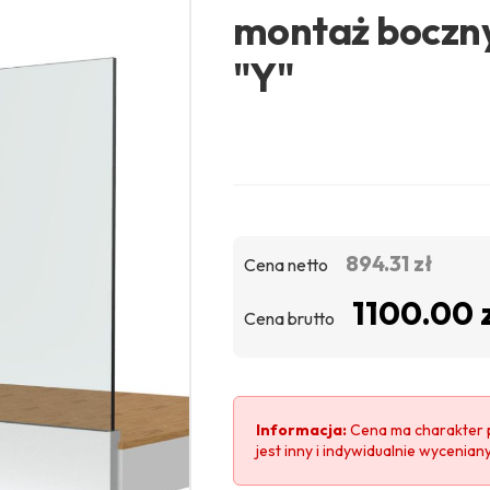
montaż boczny
"Y"
894.31 zł
Cena netto
1100.00 
Cena brutto
Informacja:
Cena ma charakter 
jest inny i indywidualnie wycenian