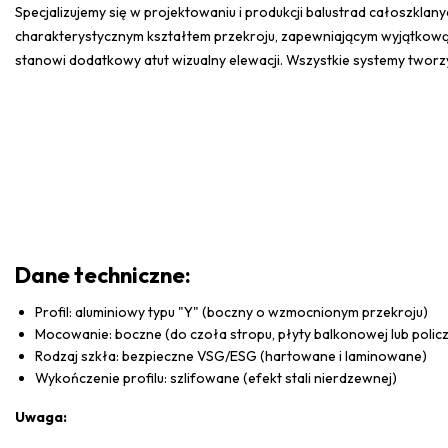
Specjalizujemy się w projektowaniu i produkcji balustrad całoszkla
charakterystycznym kształtem przekroju, zapewniającym wyjątkową
stanowi dodatkowy atut wizualny elewacji. Wszystkie systemy twor
Dane techniczne:
Profil: aluminiowy typu "Y" (boczny o wzmocnionym przekroju)
Mocowanie: boczne (do czoła stropu, płyty balkonowej lub poli
Rodzaj szkła: bezpieczne VSG/ESG (hartowane i laminowane)
Wykończenie profilu: szlifowane (efekt stali nierdzewnej)
Uwaga: