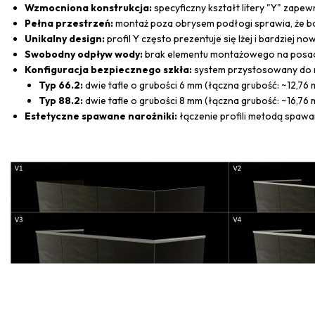
Wzmocniona konstrukcja:
specyficzny kształt litery "Y" zape
Pełna przestrzeń:
montaż poza obrysem podłogi sprawia, że ba
Unikalny design:
profil Y często prezentuje się lżej i bardziej 
Swobodny odpływ wody:
brak elementu montażowego na posadzc
Konfiguracja bezpiecznego szkła:
system przystosowany do m
Typ 66.2:
dwie tafle o grubości 6 mm (łączna grubość: ~12,76 
Typ 88.2:
dwie tafle o grubości 8 mm (łączna grubość: ~16,76 
Estetyczne spawane narożniki:
łączenie profili metodą spawan