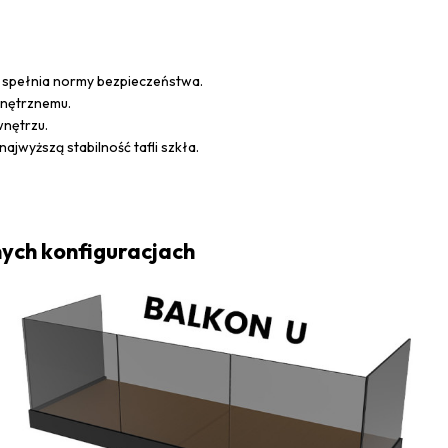
m spełnia normy bezpieczeństwa.
wnętrznemu.
wnętrzu.
jwyższą stabilność tafli szkła.
nych konfiguracjach