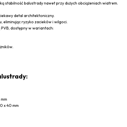
oką stabilność balustrady nawet przy dużych obciążeniach wiatrem.
ciekawy detal architektoniczny.
liminując ryzyko zacieków i wilgoci.
 PVB, dostępny w wariantach:
ożników.
lustrady:
4 mm
40 x 40 mm