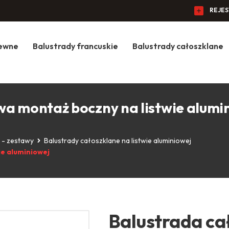
REJE
zewne
Balustrady francuskie
Balustrady całoszklane
a montaż boczny na listwie alumi
 - zestawy
Balustrady całoszklane na listwie aluminiowej
ie aluminiowej
Balustrada ca