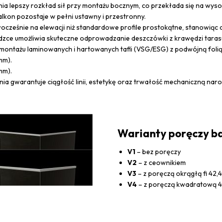
wnia lepszy rozkład sił przy montażu bocznym, co przekłada się na wys
lkon pozostaje w pełni ustawny i przestronny.
nowocześnie na elewacji niż standardowe profile prostokątne, stanowiąc 
e umożliwia skuteczne odprowadzanie deszczówki z krawędzi tarasu, e
ontażu laminowanych i hartowanych tafli (VSG/ESG) z podwójną folią
mm).
mm).
ia gwarantuje ciągłość linii, estetykę oraz trwałość mechaniczną nar
Warianty poręczy ba
V1
– bez poręczy
V2
– z ceownikiem
V3
– z poręczą okrągłą fi 42,
V4
– z poręczą kwadratową 