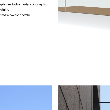
letnej balustrady szklanej. Po
taktu.
 maskownic profilu.