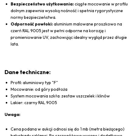
Bezpieczeństwo użytkowania:
ciągłe mocowanie w profilu
dolnym zapewnia wysoką nośność i spełnia rygorystyczne
normy bezpieczeństwa.
Odporność powłoki:
aluminium malowane proszkowo na
czerń RAL 9005 jest w pełni odporne na korozję i
promieniowanie UV, zachowując idealny wygląd przez długie
lata.
Dane techniczne:
Profil: aluminiowy typ "F"
Mocowanie: od góry podłoża
System mocowania szkła: zestaw uszczelek i klinów
Lakier: czarny RAL 9005
Uwaga:
Cena podana w aukcji odnosi się do 1 mb (metra bieżącego)
balustrady szklanej. Po szczegółową wycenę i dodatkowe