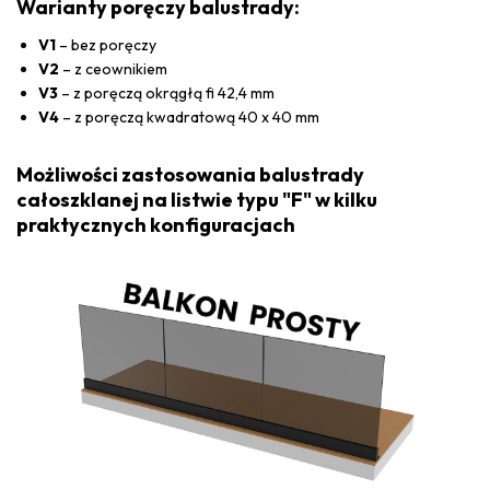
Warianty poręczy balustrady:
V1
– bez poręczy
V2
– z ceownikiem
V3
– z poręczą okrągłą fi 42,4 mm
V4
– z poręczą kwadratową 40 x 40 mm
Możliwości zastosowania balustrady
całoszklanej na listwie typu "F" w kilku
praktycznych konfiguracjach