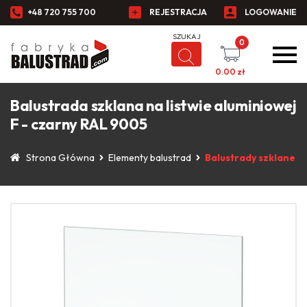
+48 720 755 700
REJESTRACJA
LOGOWANIE
0
0.00
zł
Balustrada szklana na listwie aluminiowej
F - czarny RAL 9005
Strona Główna
Elementy balustrad
Balustrady szklane