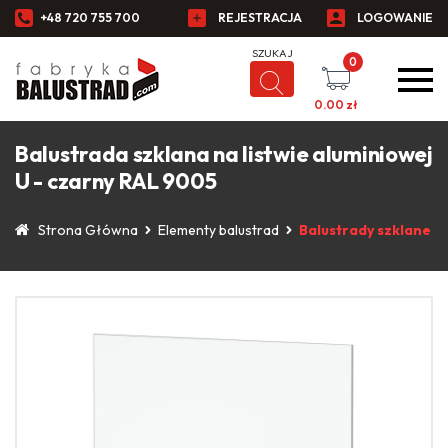
+48 720 755 700
REJESTRACJA
LOGOWANIE
0
0.00
zł
Balustrada szklana na listwie aluminiowej
U - czarny RAL 9005
Strona Główna
Elementy balustrad
Balustrady szklane