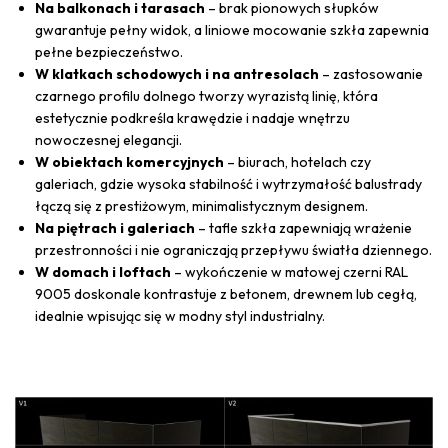
Na balkonach i tarasach
– brak pionowych słupków
gwarantuje pełny widok, a liniowe mocowanie szkła zapewnia
pełne bezpieczeństwo.
W klatkach schodowych i na antresolach
– zastosowanie
czarnego profilu dolnego tworzy wyrazistą linię, która
estetycznie podkreśla krawędzie i nadaje wnętrzu
nowoczesnej elegancji.
W obiektach komercyjnych
– biurach, hotelach czy
galeriach, gdzie wysoka stabilność i wytrzymałość balustrady
łączą się z prestiżowym, minimalistycznym designem.
Na piętrach i galeriach
– tafle szkła zapewniają wrażenie
przestronności i nie ograniczają przepływu światła dziennego.
W domach i loftach
– wykończenie w matowej czerni RAL
9005 doskonale kontrastuje z betonem, drewnem lub cegłą,
idealnie wpisując się w modny styl industrialny.