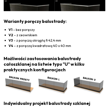
Warianty poręczy balustrady:
V1
– bez poręczy
V2
– z ceownikiem
V3
– z poręczą okrągłą fi 42,4 mm
V4
– z poręczą kwadratową 40 x 40 mm
Możliwości zastosowania balustrady
całoszklanej na listwie typu "U" w kilku
praktycznych konfiguracjach
Indywidualny projekt balustrady szklanej