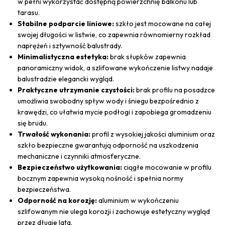
w pełni wykorzystać dostępną powierzchnię balkonu lub
tarasu.
Stabilne podparcie liniowe:
szkło jest mocowane na całej
swojej długości w listwie, co zapewnia równomierny rozkład
naprężeń i sztywność balustrady.
Minimalistyczna estetyka:
brak słupków zapewnia
panoramiczny widok, a szlifowane wykończenie listwy nadaje
balustradzie elegancki wygląd.
Praktyczne utrzymanie czystości:
brak profilu na posadzce
umożliwia swobodny spływ wody i śniegu bezpośrednio z
krawędzi, co ułatwia mycie podłogi i zapobiega gromadzeniu
się brudu.
Trwałość wykonania:
profil z wysokiej jakości aluminium oraz
szkło bezpieczne gwarantują odporność na uszkodzenia
mechaniczne i czynniki atmosferyczne.
Bezpieczeństwo użytkowania:
ciągłe mocowanie w profilu
bocznym zapewnia wysoką nośność i spełnia normy
bezpieczeństwa.
Odporność na korozję:
aluminium w wykończeniu
szlifowanym nie ulega korozji i zachowuje estetyczny wygląd
przez długie lata.