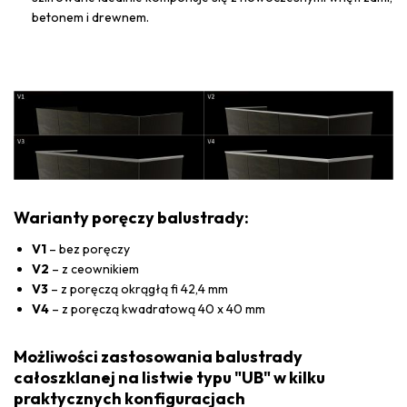
betonem i drewnem.
Warianty poręczy balustrady:
V1
– bez poręczy
V2
– z ceownikiem
V3
– z poręczą okrągłą fi 42,4 mm
V4
– z poręczą kwadratową 40 x 40 mm
Możliwości zastosowania balustrady
całoszklanej na listwie typu "UB" w kilku
praktycznych konfiguracjach