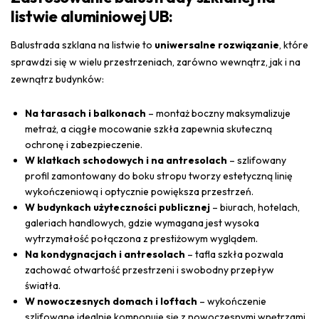
listwie aluminiowej UB:
Balustrada szklana na listwie to
uniwersalne rozwiązanie
, które
sprawdzi się w wielu przestrzeniach, zarówno wewnątrz, jak i na
zewnątrz budynków:
Na tarasach i balkonach
– montaż boczny maksymalizuje
metraż, a ciągłe mocowanie szkła zapewnia skuteczną
ochronę i zabezpieczenie.
W klatkach schodowych i na antresolach
– szlifowany
profil zamontowany do boku stropu tworzy estetyczną linię
wykończeniową i optycznie powiększa przestrzeń.
W budynkach użyteczności publicznej
– biurach, hotelach,
galeriach handlowych, gdzie wymagana jest wysoka
wytrzymałość połączona z prestiżowym wyglądem.
Na kondygnacjach i antresolach
– tafla szkła pozwala
zachować otwartość przestrzeni i swobodny przepływ
światła.
W nowoczesnych domach i loftach
– wykończenie
szlifowane idealnie komponuje się z nowoczesnymi wnętrzami,