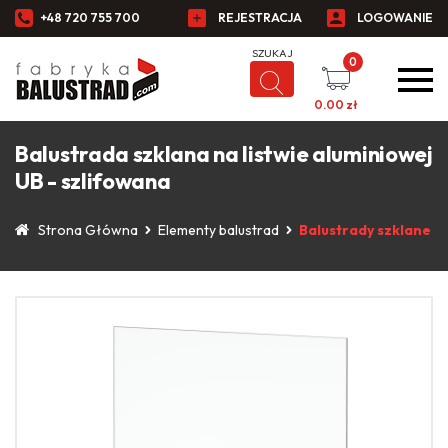
+48 720 755 700
REJESTRACJA
LOGOWANIE
0
0.00
zł
Balustrada szklana na listwie aluminiowej
UB - szlifowana
Strona Główna
Elementy balustrad
Balustrady szklane