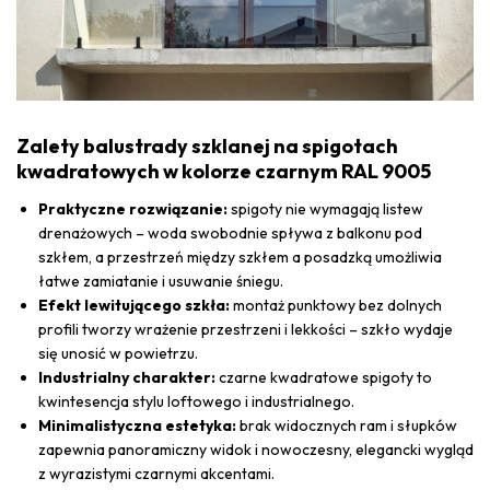
Zalety balustrady szklanej na spigotach
kwadratowych w kolorze czarnym RAL 9005
Praktyczne rozwiązanie:
spigoty nie wymagają listew
drenażowych – woda swobodnie spływa z balkonu pod
szkłem, a przestrzeń między szkłem a posadzką umożliwia
łatwe zamiatanie i usuwanie śniegu.
Efekt lewitującego szkła:
montaż punktowy bez dolnych
profili tworzy wrażenie przestrzeni i lekkości – szkło wydaje
się unosić w powietrzu.
Industrialny charakter:
czarne kwadratowe spigoty to
kwintesencja stylu loftowego i industrialnego.
Minimalistyczna estetyka:
brak widocznych ram i słupków
zapewnia panoramiczny widok i nowoczesny, elegancki wygląd
z wyrazistymi czarnymi akcentami.