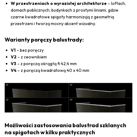
W przestrzeniach o wyrazistej architekturze
– loftach,
domach publicznych, budynkach z prostymi liniami, gdzie
czarne kwadratowe spigoty harmonizują z geometrią
przestrzeni i tworzą mocny akcent wizualny.
Warianty poręczy balustrady:
V1
– bez poręczy
V2
– z ceownikiem
V3
– z poręczą okrągłą fi 42,4 mm
V4
– z poręczą kwadratową 40 x 40 mm
Możliwości zastosowania balustrad szklanych
na spigotach w kilku praktycznych