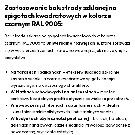
Zastosowanie balustrady szklanej na
spigotach kwadratowych w kolorze
czarnym RAL 9005:
Balustrada szklana na spigotach kwadratowych w kolorze
czarnym RAL 9005 to
uniwersalne rozwiązanie
, które sprawdzi
się w wielu przestrzeniach, zarówno wewnątrz, jak i na zewnątrz
budynków:
Na tarasach i balkonach
– efekt lewitującego szkła nie
zasłania widoku, a czarne kwadratowe spigoty dodają
wyrazistego, nowoczesnego charakteru.
W klatkach schodowych i na antresolach
– montaż
punktowy bez dolnych profili optycznie powiększa przestrzeń.
W nowoczesnych domach i apartamentach
– idealne
uzupełnienie minimalistycznych i industrialnych wnętrz.
W budynkach użyteczności publicznej
– biurach, hotelach,
galeriach handlowych, gdzie elegancja i trwałość idą w parze z
nowoczesną, wyrazistą estetyką.