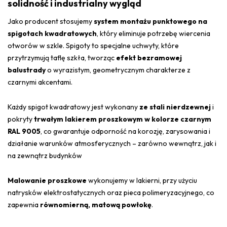
solidność i industrialny wygląd
Jako producent stosujemy
system montażu punktowego na
spigotach kwadratowych
, który eliminuje potrzebę wiercenia
otworów w szkle. Spigoty to specjalne uchwyty, które
przytrzymują taflę szkła, tworząc
efekt bezramowej
balustrady
o wyrazistym, geometrycznym charakterze z
czarnymi akcentami.
Każdy spigot kwadratowy jest wykonany
ze stali nierdzewnej
i
pokryty
trwałym lakierem proszkowym w kolorze czarnym
RAL 9005
, co gwarantuje odporność na korozję, zarysowania i
działanie warunków atmosferycznych – zarówno wewnątrz, jak i
na zewnątrz budynków
Malowanie proszkowe
wykonujemy w lakierni, przy użyciu
natrysków elektrostatycznych oraz pieca polimeryzacyjnego, co
zapewnia
równomierną, matową powłokę
.