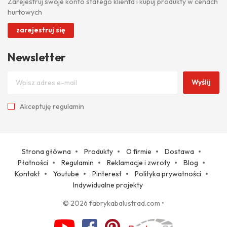
Zarejestruj swoje konto stałego klienta i kupuj produkty w cenach
hurtowych
zarejestruj się
Newsletter
Wyślij
Akceptuję
regulamin
Strona główna
Produkty
O firmie
Dostawa
Płatności
Regulamin
Reklamacje i zwroty
Blog
Kontakt
Youtube
Pinterest
Polityka prywatności
Indywidualne projekty
© 2026 fabrykabalustrad.com
•