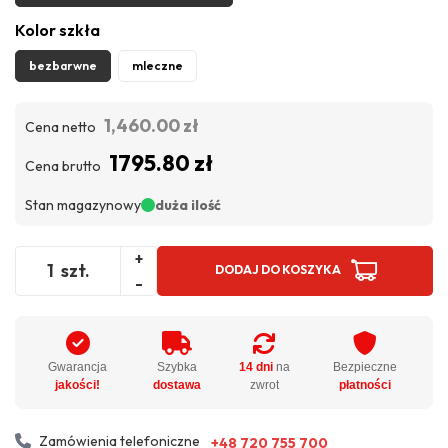
Kolor szkła
bezbarwne
mleczne
1,460.00 zł
Cena netto
1795.80 zł
Cena brutto
Stan magazynowy
duża ilość
+
szt.
DODAJ DO KOSZYKA
-
Gwarancja
Szybka
14 dni
na
Bezpieczne
jakości!
dostawa
zwrot
płatności
Zamówienia telefoniczne
+48 720 755 700