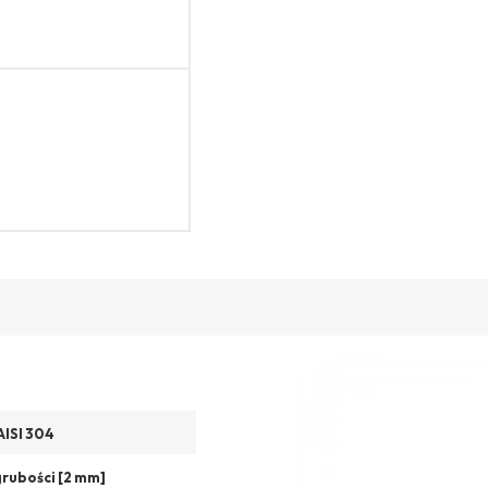
AISI 304
 grubości [2 mm]