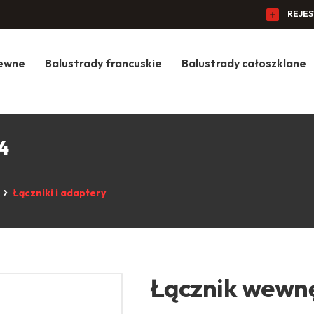
REJE
zewne
Balustrady francuskie
Balustrady całoszklane
4
Łączniki i adaptery
Łącznik wewnęt