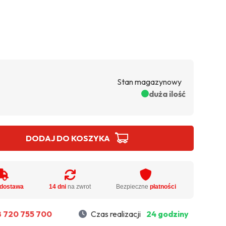
Stan magazynowy
duża ilość
DODAJ DO KOSZYKA
dostawa
14 dni
na zwrot
Bezpieczne
płatności
 720 755 700
Czas realizacji
24 godziny