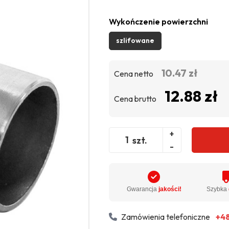
Wykończenie powierzchni
szlifowane
10.47 zł
Cena netto
12.88 zł
Cena brutto
+
szt.
-
Gwarancja
jakości!
Szybka
Zamówienia telefoniczne
+48