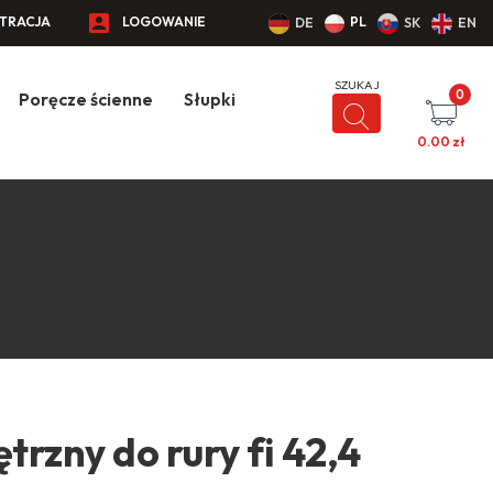
STRACJA
LOGOWANIE
PL
DE
SK
EN
0
Poręcze ścienne
Słupki
0.00
zł
rzny do rury fi 42,4