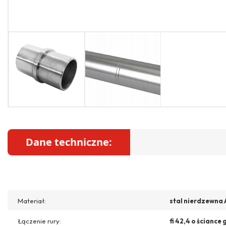
Dane techniczne:
Materiał:
stal nierdzewna 
Łączenie rury:
fi 42,4 o ściance