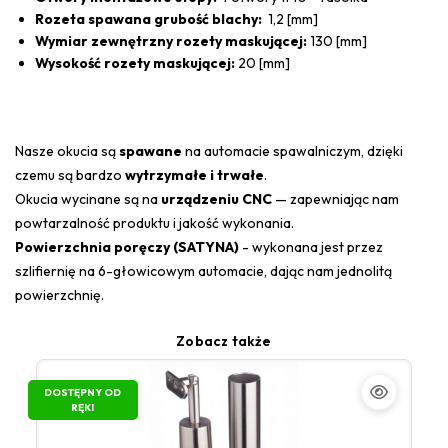
Rozeta spawana grubość blachy:
1,2 [mm]
Wymiar zewnętrzny rozety maskującej:
130 [mm]
Wysokość rozety maskującej:
20 [mm]
Nasze okucia są
spawane
na automacie spawalniczym, dzięki
czemu są bardzo
wytrzymałe i trwałe
.
Okucia wycinane są na
urządzeniu CNC
— zapewniając nam
powtarzalność produktu i jakość wykonania.
Powierzchnia poręczy (SATYNA)
- wykonana jest przez
szlifiernię na 6-głowicowym automacie, dając nam jednolitą
powierzchnię.
Zobacz także
DOSTĘPNY OD
RĘKI