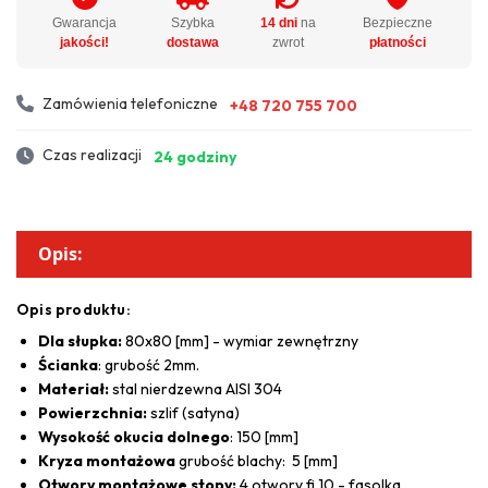
Gwarancja
Szybka
14 dni
na
Bezpieczne
jakości!
dostawa
zwrot
płatności
Zamówienia telefoniczne
+48 720 755 700
Czas realizacji
24 godziny
Opis:
Opis produktu:
Dla słupka:
80x80 [mm] - wymiar zewnętrzny
Ścianka
: grubość 2mm.
Materiał:
stal nierdzewna AISI 304
Powierzchnia:
szlif (satyna)
Wysokość okucia dolnego
: 150 [mm]
Kryza montażowa
grubość blachy: 5 [mm]
Otwory montażowe stopy:
4 otwory fi 10 - fasolka