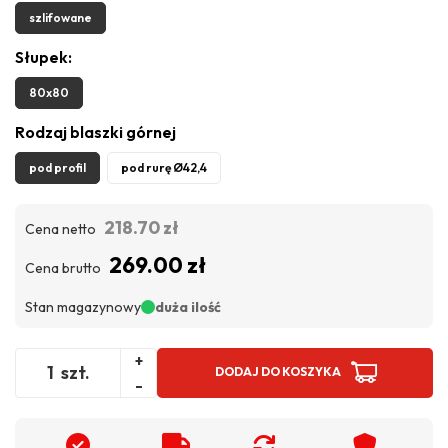
szlifowane
Słupek:
80x80
Rodzaj blaszki górnej
pod profil
pod rurę Ø42,4
218.70 zł
Cena netto
269.00 zł
Cena brutto
Stan magazynowy
duża ilość
+
szt.
DODAJ DO KOSZYKA
-