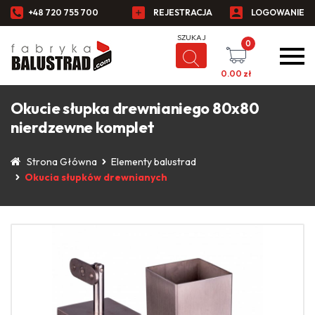
+48 720 755 700
REJESTRACJA
LOGOWANIE
0
0.00
zł
Okucie słupka drewnianiego 80x80
nierdzewne komplet
Strona Główna
Elementy balustrad
Okucia słupków drewnianych