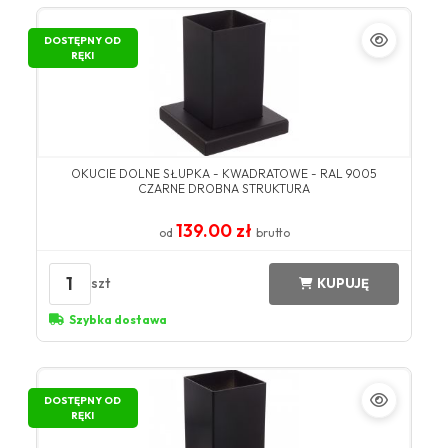
DOSTĘPNY OD
RĘKI
OKUCIE DOLNE SŁUPKA - KWADRATOWE - RAL 9005
CZARNE DROBNA STRUKTURA
139.00 zł
od
brutto
1
szt
KUPUJĘ
Szybka dostawa
DOSTĘPNY OD
RĘKI