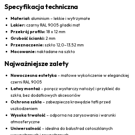
Specyfikacja techniczna
Materiał:
aluminium – lekkie i wytrzymałe
Lakier:
czarny RAL 9005 gładki mat
Przekrój profilu:
18 x 12 mm
Grubość ścianki:
2 mm
Przeznaczenie:
szkło 12,0–13,52 mm
Mocowanie:
nakładane na szkło
Najważniejsze zalety
Nowoczesna estetyka
– matowe wykończenie w eleganckiej
czerni RAL 9005
Łatwy montaż
– poręcz wystarczy nałożyć i przykleić do
szkła, bez dodatkowych akcesoriów
Ochrona szkła
– zabezpiecza krawędzie tafli przed
uszkodzeniem
Wysoka trwałość
– odporna na zarysowania i warunki
atmosferyczne
Uniwersalność
– idealna do balustrad całoszklanych
wewnętrznych i zewnętrznych