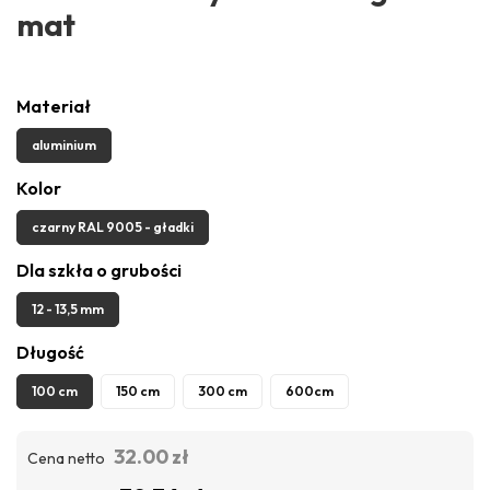
mat
Materiał
aluminium
Kolor
czarny RAL 9005 - gładki
Dla szkła o grubości
12 - 13,5 mm
Długość
100 cm
150 cm
300 cm
600cm
32.00 zł
Cena netto