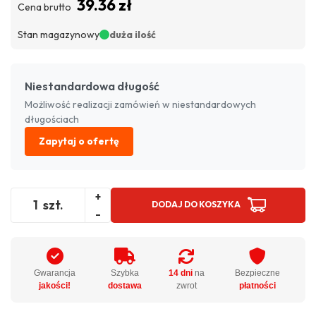
39.36 zł
Cena brutto
Stan magazynowy
duża ilość
Niestandardowa długość
Możliwość realizacji zamówień w niestandardowych
długościach
Zapytaj o ofertę
+
szt.
DODAJ DO KOSZYKA
-
Gwarancja
Szybka
14 dni
na
Bezpieczne
jakości!
dostawa
zwrot
płatności