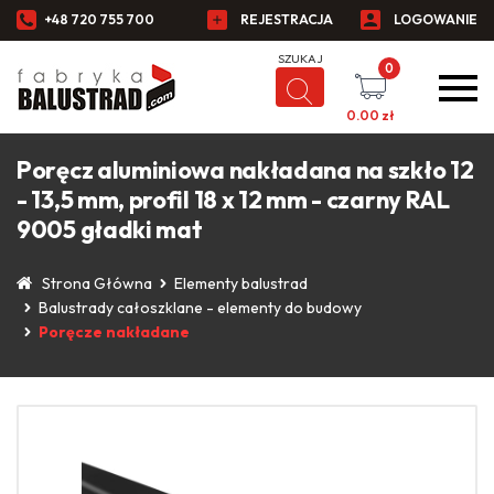
+48 720 755 700
REJESTRACJA
LOGOWANIE
0
0.00
zł
Poręcz aluminiowa nakładana na szkło 12
- 13,5 mm, profil 18 x 12 mm - czarny RAL
9005 gładki mat
Strona Główna
Elementy balustrad
Balustrady całoszklane - elementy do budowy
Poręcze nakładane