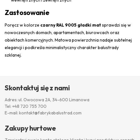
Zastosowanie
Poręcz w kolorze
czarny RAL 9005 gładki mat
sprawdzi się w
nowoczesnych domach, apartamentach, biurowcach oraz
obiektach komercyjnych. Matowa powierzchnia nadaje subtelnej
elegancji i podkreśla minimalistyczny charakter balustrady
szklanej.
Skontaktuj się z nami
Adres: ul. Owocowa 2A, 34-600 Limanowa
Tel:
+48 720 755 700
E-mail:
kontakt@fabrykabalustrad.com
Zakupy hurtowe
Zarejestruj swoje konto stałego klienta i kupuj produkty w cenach