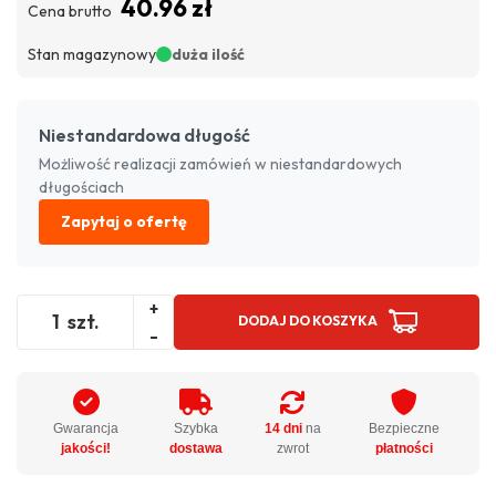
40.96 zł
Cena brutto
Stan magazynowy
duża ilość
Niestandardowa długość
Możliwość realizacji zamówień w niestandardowych
długościach
Zapytaj o ofertę
+
szt.
DODAJ DO KOSZYKA
-
Gwarancja
Szybka
14 dni
na
Bezpieczne
jakości!
dostawa
zwrot
płatności