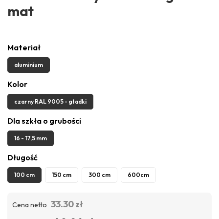
mat
Materiał
aluminium
Kolor
czarny RAL 9005 - gładki
Dla szkła o grubości
16 - 17,5 mm
Długość
100 cm
150 cm
300 cm
600cm
33.30 zł
Cena netto