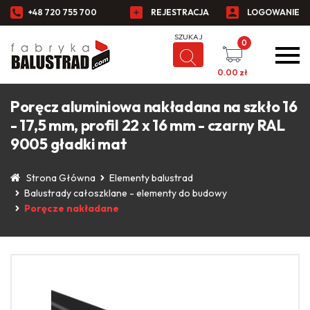
+48 720 755 700
REJESTRACJA
LOGOWANIE
0
0.00
zł
Poręcz aluminiowa nakładana na szkło 16
- 17,5 mm, profil 22 x 16 mm - czarny RAL
9005 gładki mat
Strona Główna
Elementy balustrad
Balustrady całoszklane - elementy do budowy
Poręcze nakładane