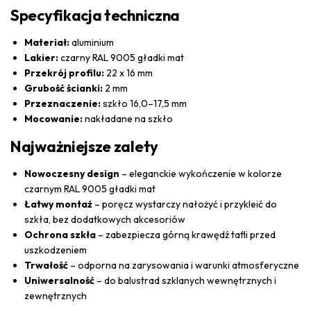
Specyfikacja techniczna
Materiał:
aluminium
Lakier:
czarny RAL 9005 gładki mat
Przekrój profilu:
22 x 16 mm
Grubość ścianki:
2 mm
Przeznaczenie:
szkło 16,0–17,5 mm
Mocowanie:
nakładane na szkło
Najważniejsze zalety
Nowoczesny design
– eleganckie wykończenie w kolorze
czarnym RAL 9005 gładki mat
Łatwy montaż
– poręcz wystarczy nałożyć i przykleić do
szkła, bez dodatkowych akcesoriów
Ochrona szkła
– zabezpiecza górną krawędź tafli przed
uszkodzeniem
Trwałość
– odporna na zarysowania i warunki atmosferyczne
Uniwersalność
– do balustrad szklanych wewnętrznych i
zewnętrznych