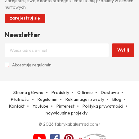
Zarejestruj swoje konto stałego klienta i kupuj produkty w cenach
hurtowych
zarejestruj się
Newsletter
Wyślij
Akceptuję
regulamin
Strona główna
Produkty
O firmie
Dostawa
Płatności
Regulamin
Reklamacje i zwroty
Blog
Kontakt
Youtube
Pinterest
Polityka prywatności
Indywidualne projekty
© 2026 fabrykabalustrad.com
•