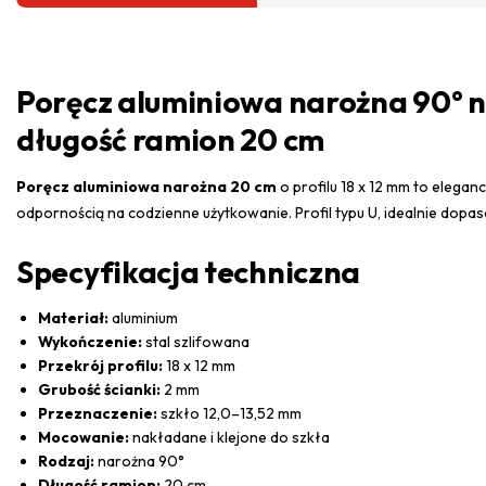
Poręcz aluminiowa narożna 90° nak
długość ramion 20 cm
Poręcz aluminiowa narożna 20 cm
o profilu 18 x 12 mm to elega
odpornością na codzienne użytkowanie. Profil typu U, idealnie dopa
Specyfikacja techniczna
Materiał:
aluminium
Wykończenie:
stal szlifowana
Przekrój profilu:
18 x 12 mm
Grubość ścianki:
2 mm
Przeznaczenie:
szkło 12,0–13,52 mm
Mocowanie:
nakładane i klejone do szkła
Rodzaj:
narożna 90°
Długość ramion:
20 cm