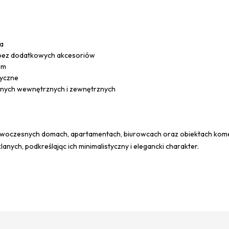
na
, bez dodatkowych akcesoriów
em
ryczne
lanych wewnętrznych i zewnętrznych
woczesnych domach, apartamentach, biurowcach oraz obiektach komer
ych, podkreślając ich minimalistyczny i elegancki charakter.