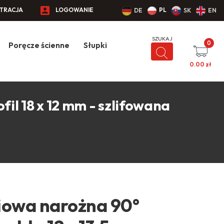
STRACJA
LOGOWANIE
PL
DE
SK
EN
0
Poręcze ścienne
Słupki
0.00
zł
il 18 x 12 mm - szlifowana
iowa narożna 90°