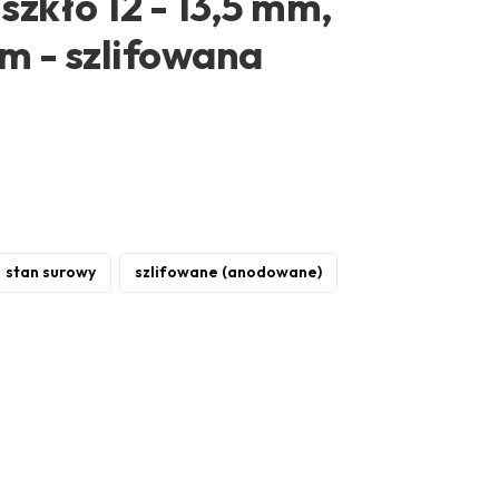
zkło 12 - 13,5 mm,
 mm - szlifowana
stan surowy
szlifowane (anodowane)