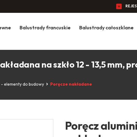
REJE
zewne
Balustrady francuskie
Balustrady całoszklane
kładana na szkło 12 - 13,5 mm, prof
e - elementy do budowy
Poręcze nakładane
Poręcz alumin