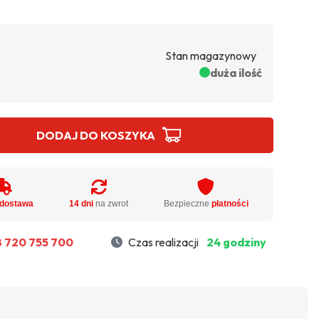
Stan magazynowy
duża ilość
DODAJ DO KOSZYKA
dostawa
14 dni
na zwrot
Bezpieczne
płatności
 720 755 700
Czas realizacji
24 godziny