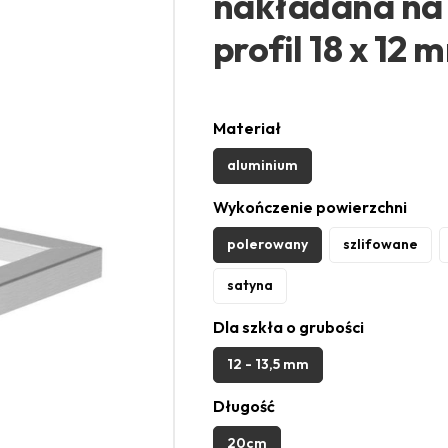
nakładana na s
profil 18 x 12
Materiał
aluminium
Wykończenie powierzchni
polerowany
szlifowane
satyna
Dla szkła o grubości
12 - 13,5 mm
Długość
20cm