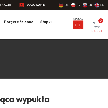
STRACJA
LOGOWANIE
PL
DE
SK
EN
0
Poręcze ścienne
Słupki
0.00
zł
jąca wypukła