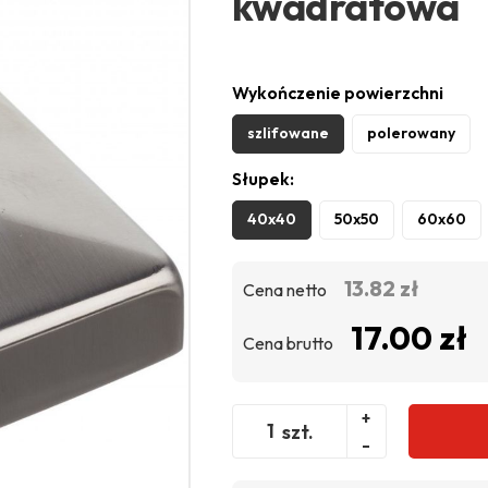
kwadratowa
Wykończenie powierzchni
szlifowane
polerowany
Słupek:
40x40
50x50
60x60
13.82 zł
Cena netto
17.00 zł
Cena brutto
+
szt.
-