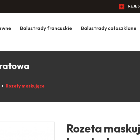
REJE
zewne
Balustrady francuskie
Balustrady całoszklane
dratowa
Rozety maskujące
Rozeta masku