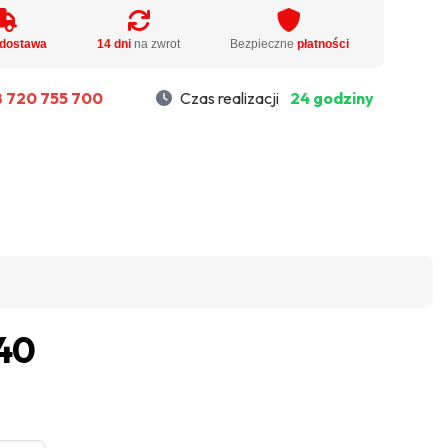
dostawa
14 dni
na zwrot
Bezpieczne
płatności
 720 755 700
Czas realizacji
24 godziny
40