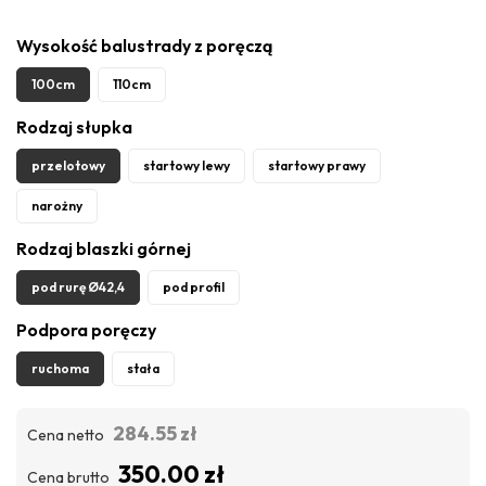
Wysokość balustrady z poręczą
100cm
110cm
Rodzaj słupka
przelotowy
startowy lewy
startowy prawy
narożny
Rodzaj blaszki górnej
pod rurę Ø42,4
pod profil
Podpora poręczy
ruchoma
stała
284.55 zł
Cena netto
350.00 zł
Cena brutto