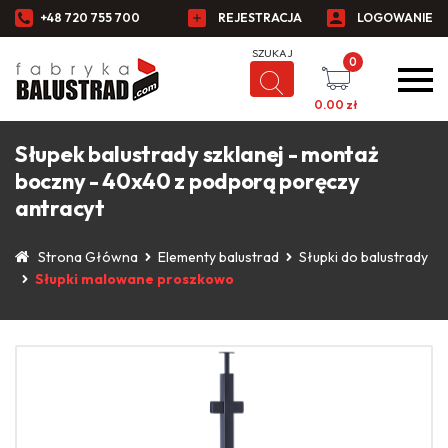
+48 720 755 700
REJESTRACJA
LOGOWANIE
0
0.00
zł
Słupek balustrady szklanej - montaż
boczny - 40x40 z podporą poręczy
antracyt
Strona Główna
Elementy balustrad
Słupki do balustrady
Słupki malowane proszkowo