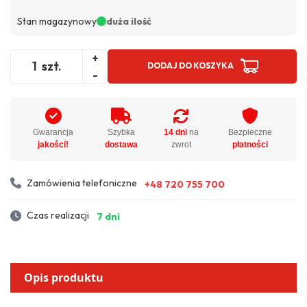
Stan magazynowy
duża ilość
+
szt.
DODAJ DO KOSZYKA
-
Gwarancja
Szybka
14 dni
na
Bezpieczne
jakości!
dostawa
zwrot
płatności
Zamówienia telefoniczne
+48 720 755 700
Czas realizacji
7 dni
Opis produktu