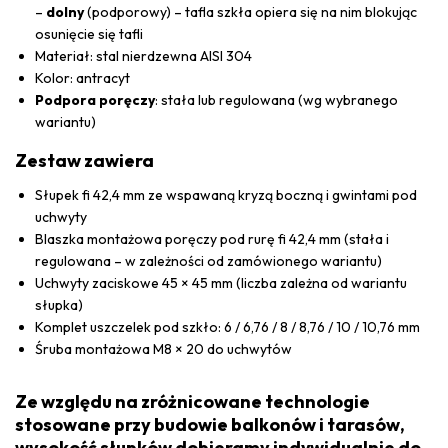
–
dolny
(podporowy) – tafla szkła opiera się na nim blokując
osunięcie się tafli
Materiał: stal nierdzewna AISI 304
Kolor: antracyt
Podpora poręczy
: stała lub regulowana (wg wybranego
wariantu)
Zestaw zawiera
Słupek fi 42,4 mm ze wspawaną kryzą boczną i gwintami pod
uchwyty
Blaszka montażowa poręczy pod rurę fi 42,4 mm (stała i
regulowana – w zależności od zamówionego wariantu)
Uchwyty zaciskowe 45 × 45 mm (liczba zależna od wariantu
słupka)
Komplet uszczelek pod szkło: 6 / 6,76 / 8 / 8,76 / 10 / 10,76 mm
Śruba montażowa M8 × 20 do uchwytów
Ze względu na zróżnicowane technologie
stosowane przy budowie balkonów i tarasów,
wysokość słupków dobieramy indywidualnie do