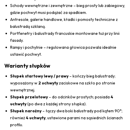
Schody wewnętrzne i zewnętrzne – bieg prosty lub zabiegowy,
gdzie pochwyt musi podążać za spadkiem.
Antresole, galerie handlowe, kładki i pomosty techniczne z
balustradą szklaną.
Portfenetry i balustrady francuskie montowane tuż przy linii
fasady.
Rampy i pochylnie – regulowana głowica pozwala idealnie
ustawić pochwyt.
Warianty słupków
Słupek startowy lewy / prawy
– kończy bieg balustrady;
wyposażony w
2 uchwyty
zaciskowe na szkło po stronie
wewnętrznej.
Słupek przelotowy
– do odcinków prostych; posiada
4
uchwyty
(po dwa z każdej strony słupka).
Słupek narożny
– łączy dwa boki balustrady pod kątem 90°;
również
4 uchwyty
, ustawione parami na sąsiednich ścianach
profilu.