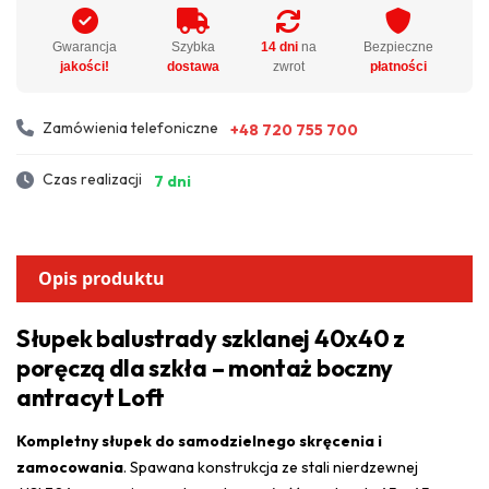
Gwarancja
Szybka
14 dni
na
Bezpieczne
jakości!
dostawa
zwrot
płatności
Zamówienia telefoniczne
+48 720 755 700
Czas realizacji
7 dni
Opis produktu
Słupek balustrady szklanej 40x40 z
poręczą dla szkła – montaż boczny
antracyt Loft
Kompletny słupek do samodzielnego skręcenia i
zamocowania
. Spawana konstrukcja ze stali nierdzewnej