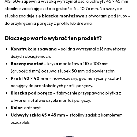
AISI 304 zapewnia wysoką wytrzymałość, a uchwyty 45 × 45 mm
stabilnie zaciskają szkło o grubości 6 – 10,76 mm. Na szczycie
słupka znajduje się
blaszka montażowa
z otworami pod śruby –
do przykręcenia poręczy z profilu lub drewna.
Dlaczego warto wybrać ten produkt?
Konstrukcja spawana
– solidna wytrzymałość nawet przy
dużych obciążeniach.
Boczny montaż
– kryza montażowa 110 × 100 mm
(grubość 6 mm) odsuwa słupek 50 mm od powierzchni.
Profil 40 × 40 mm
– nowoczesny, geometryczny kształt
pasujący do prostokątnych profili poręczy.
Blaszka pod poręcz
– fabrycznie przyspawana płytka z
otworami ułatwia szybki montaż poręczy.
Kolor
: antracyt
Uchwyty szkła 45 × 45 mm
– stabilny zacisk z kompletem
uszczelek.