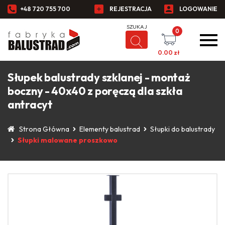
+48 720 755 700
REJESTRACJA
LOGOWANIE
0
0.00
zł
Słupek balustrady szklanej - montaż
boczny - 40x40 z poręczą dla szkła
antracyt
Strona Główna
Elementy balustrad
Słupki do balustrady
Słupki malowane proszkowo