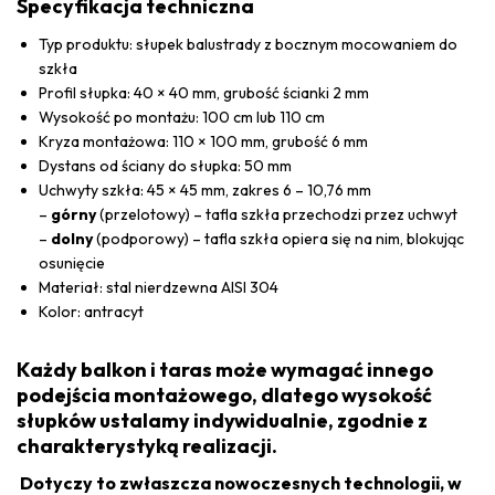
Specyfikacja techniczna
Typ produktu: słupek balustrady z bocznym mocowaniem do
szkła
Profil słupka: 40 × 40 mm, grubość ścianki 2 mm
Wysokość po montażu: 100 cm lub 110 cm
Kryza montażowa: 110 × 100 mm, grubość 6 mm
Dystans od ściany do słupka: 50 mm
Uchwyty szkła: 45 × 45 mm, zakres 6 – 10,76 mm
–
górny
(przelotowy) – tafla szkła przechodzi przez uchwyt
–
dolny
(podporowy) – tafla szkła opiera się na nim, blokując
osunięcie
Materiał: stal nierdzewna AISI 304
Kolor: antracyt
Każdy balkon i taras może wymagać innego
podejścia montażowego, dlatego wysokość
słupków ustalamy indywidualnie, zgodnie z
charakterystyką realizacji.
Dotyczy to zwłaszcza nowoczesnych technologii, w