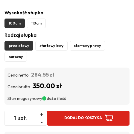
Wysokość słupka
100cm
110cm
Rodzaj słupka
przelotowy
startowy lewy
startowy prawy
narożny
284.55 zł
Cena netto
350.00 zł
Cena brutto
Stan magazynowy
duża ilość
+
szt.
DODAJ DO KOSZYKA
-