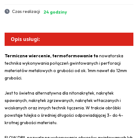
Czas realizacji
24 godziny
Opis usługi:
Termiczne wiercenie, termoformowanie to
nowatorska
technika wykonywania połączeń gwintowanych i perforacji
materiałów metalowych o grubości od ok. 1mm nawet do 12mm
grubości.
Jest to świetna alternatywna dla nitonakrętek, nakrętek
spawanych, nakrętek zgrzewanych, nakrętek wtłaczanych i
wciskanych oraz innych technik łączenia. W trakcie obróbki
powstaje tulejka o średniej długości odpowiadającej 3- do 4-
krotnej grubości materiału.
FLOW DRIL pozwala na wykonywanie otworów gwintowanych lub