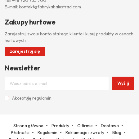
Tel:
+48 720 755 700
E-mail:
kontakt@fabrykabalustrad.com
Zakupy hurtowe
Zarejestruj swoje konto stałego klienta i kupuj produkty w cenach
hurtowych
zarejestruj się
Newsletter
Wyślij
Akceptuję
regulamin
Strona główna
Produkty
O firmie
Dostawa
Płatności
Regulamin
Reklamacje i zwroty
Blog