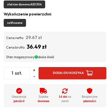
stal nierdzewna AISI 304
Wykończenie powierzchni
szlifowane
29.67 zł
Cena netto
36.49 zł
Cena brutto
Stan magazynowy
duża ilość
+
szt.
DODAJ DO KOSZYKA
-
Gwarancja
Szybka
14 dni
na
Bezpieczne
jakości!
dostawa
zwrot
płatności