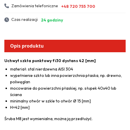
Zamówienia telefoniczne
+48 720 755 700
Czas realizacji
24 godziny
Opis produktu
Uchwyt szkła punktowy fi30 dystans 42 [mm]
materiał: stal nierdzewna AISI 304
wypełnienie szkło lub inna powierzchnia płaska, np. drewno,
poliwęglan
mocowanie do powierzchni płaskiej, np. słupek 40x40 lub
ściana
minimalny otwór w szkle to otwór Ø 15 [mm]
H=42 [mm]
Śruba M8 jest wymienialna, można ją przedłużyć.