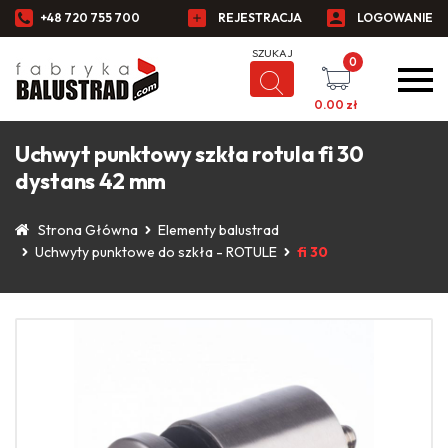
+48 720 755 700
REJESTRACJA
LOGOWANIE
0
0.00
zł
Uchwyt punktowy szkła rotula fi 30
dystans 42 mm
Strona Główna
Elementy balustrad
Uchwyty punktowe do szkła - ROTULE
fi 30