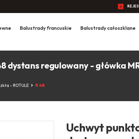
REJE
zewne
Balustrady francuskie
Balustrady całoszklane
 48 dystans regulowany - główka M
szkła - ROTULE
fi 48
Uchwyt punktow