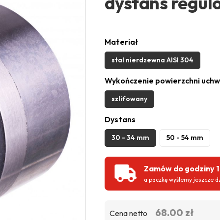
dystans regul
Materiał
stal nierdzewna AISI 304
Wykończenie powierzchni uchw
szlifowany
Dystans
30 - 34 mm
50 - 54 mm
Zamów do godziny 
a paczkę wyślemy jeszcze dz
68.00 zł
Cena netto