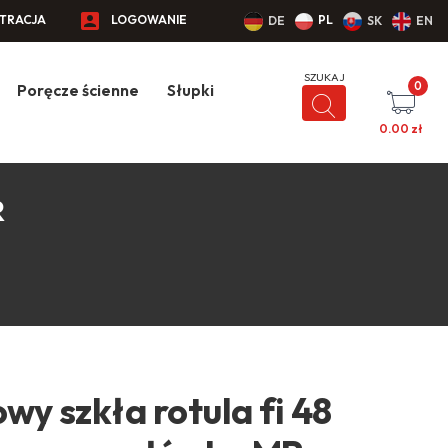
STRACJA
LOGOWANIE
PL
DE
SK
EN
0
Poręcze ścienne
Słupki
0.00
zł
R
y szkła rotula fi 48