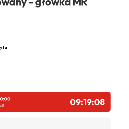
owany - główka MR
ytu
10:00
09:19:07
iś!