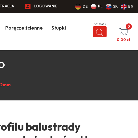
STRACJA
LOGOWANIE
PL
DE
SK
EN
0
Poręcze ścienne
Słupki
0.00
zł
CO
,52mm
ofilu balustrady