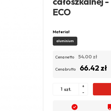
całoszkalnej -
ECO
Materiał
aluminium
54.00 zł
Cena netto
66.42 zł
Cena brutto
+
szt.
-