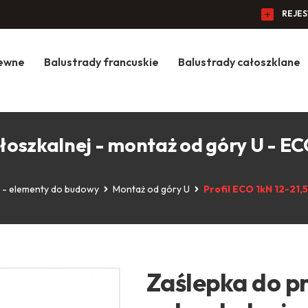
REJE
zewne
Balustrady francuskie
Balustrady całoszklane
ałoszkalnej - montaż od góry U - E
e - elementy do budowy
Montaż od góry U
Profil ECO 1kN 12-21
Zaślepka do pr