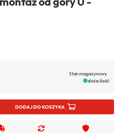
 montaż od góry U -
Stan magazynowy
duża ilość
DODAJ DO KOSZYKA