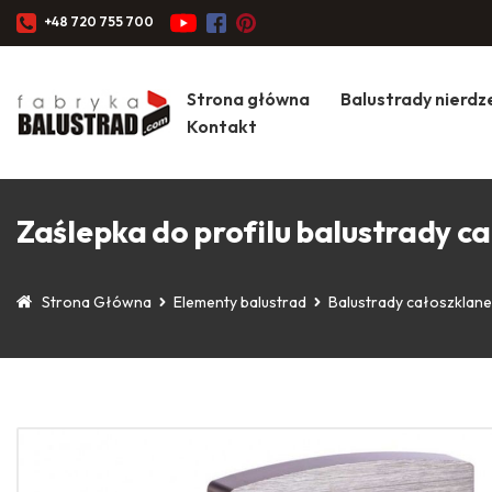
+48 720 755 700
Strona główna
Balustrady nierd
Kontakt
Zaślepka do profilu balustrady c
Strona Główna
Elementy balustrad
Balustrady całoszklan