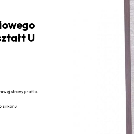
niowego
ształt U
rawej strony profila.
silikonu.