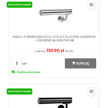
DOSTUPNÝ IHNEĎ
MADLO Z NEHRDZAVEJÚCEJ OCELE S PLOCHÝM UZÁVEROM
- UPEVNENÉ NA SKRUTKE M8
139.90 zł
z adresy
brutto
1
szt
KUPUJĘ
Szybka dostawa
DOSTUPNÝ IHNEĎ