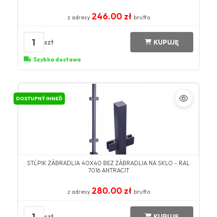
246.00 zł
z adresy
brutto
1
szt
KUPUJĘ
Szybka dostawa
DOSTUPNÝ IHNEĎ
STĹPIK ZÁBRADLIA 40X40 BEZ ZÁBRADLIA NA SKLO - RAL
7016 ANTRACIT
280.00 zł
z adresy
brutto
1
szt
KUPUJĘ