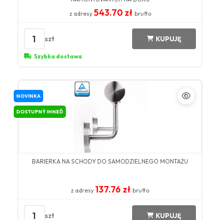
543.70 zł
z adresy
brutto
1
szt
KUPUJĘ
Szybka dostawa
NOVINKA
DOSTUPNÝ IHNEĎ
BARIERKA NA SCHODY DO SAMODZIELNEGO MONTAŻU
137.76 zł
z adresy
brutto
1
szt
KUPUJĘ