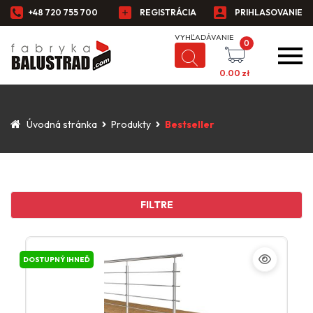
+48 720 755 700
REGISTRÁCIA
PRIHLASOVANIE
0
0.00
zł
Úvodná stránka
Produkty
Bestseller
FILTRE
DOSTUPNÝ IHNEĎ