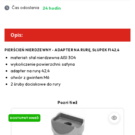
Čas odoslania
24 hodín
Opis:
PIERŚCIEŃ NIERDZEWNY - ADAPTER NA RURĘ, SŁUPEK FI 42,4
materiał: stal nierdzewna AISI 304
wykończenie powierzchni: satyna
adapter na rurę 42,4
otwór z gwintem M6
2 śruby dociskowe do rury
Pozri tiež
DOSTUPNÝ IHNEĎ