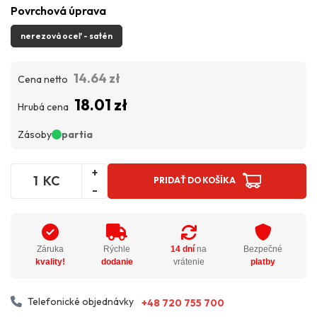
Povrchová úprava
nerezová oceľ - satén
14.64 zł
Cena netto
18.01 zł
Hrubá cena
Zásoby
partia
+
KC
PRIDAŤ DO KOŠÍKA
-
Záruka
Rýchle
14 dní
na
Bezpečné
kvality!
dodanie
vrátenie
platby
Telefonické objednávky
+48 720 755 700