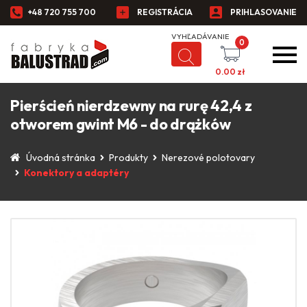
+48 720 755 700
REGISTRÁCIA
PRIHLASOVANIE
0
0.00
zł
Pierścień nierdzewny na rurę 42,4 z
otworem gwint M6 - do drążków
Úvodná stránka
Produkty
Nerezové polotovary
Konektory a adaptéry