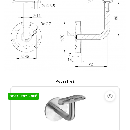
Pozri tiež
DOSTUPNÝ IHNEĎ