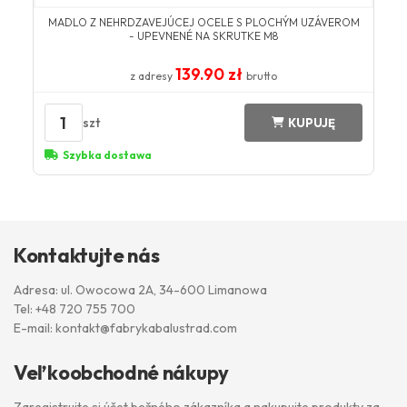
MADLO Z NEHRDZAVEJÚCEJ OCELE S PLOCHÝM UZÁVEROM
- UPEVNENÉ NA SKRUTKE M8
139.90 zł
z adresy
brutto
1
szt
KUPUJĘ
Szybka dostawa
Kontaktujte nás
Adresa: ul. Owocowa 2A, 34-600 Limanowa
Tel:
+48 720 755 700
E-mail:
kontakt@fabrykabalustrad.com
Veľkoobchodné nákupy