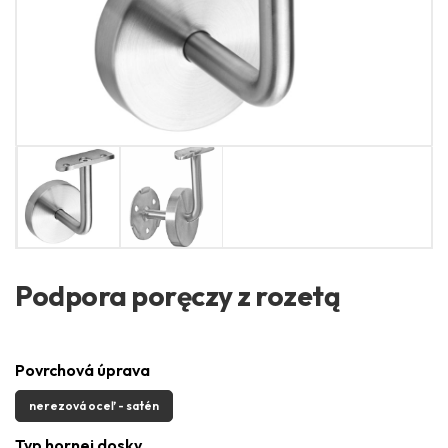
Podpora poręczy z rozetą
Povrchová úprava
nerezová oceľ - satén
Typ hornej dosky