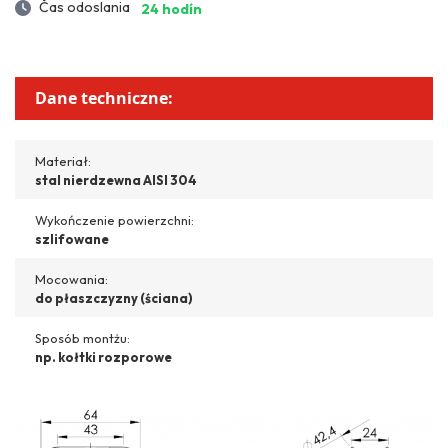
Čas odoslania
24 hodín
Dane techniczne:
Materiał:
stal nierdzewna AISI 304
Wykończenie powierzchni:
szlifowane
Mocowania:
do płaszczyzny (ściana)
Sposób montżu:
np. kołtki rozporowe