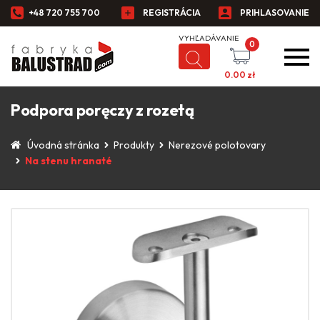
+48 720 755 700
REGISTRÁCIA
PRIHLASOVANIE
0
0.00
zł
Podpora poręczy z rozetą
Úvodná stránka
Produkty
Nerezové polotovary
Na stenu hranaté