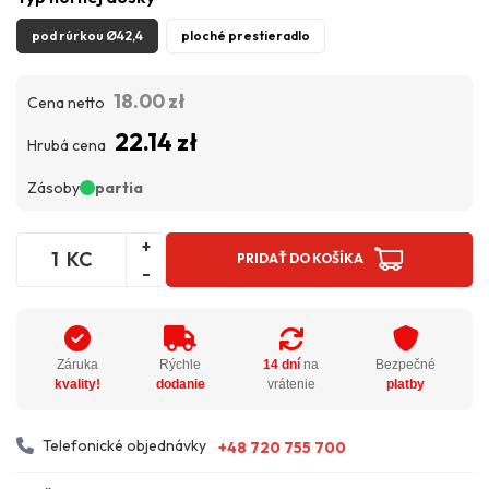
pod rúrkou Ø42,4
ploché prestieradlo
18.00 zł
Cena netto
22.14 zł
Hrubá cena
Zásoby
partia
+
KC
PRIDAŤ DO KOŠÍKA
-
Záruka
Rýchle
14 dní
na
Bezpečné
kvality!
dodanie
vrátenie
platby
Telefonické objednávky
+48 720 755 700