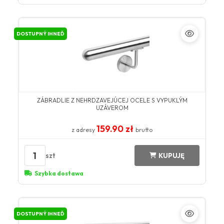
DOSTUPNÝ IHNEĎ
ZÁBRADLIE Z NEHRDZAVEJÚCEJ OCELE S VYPUKLÝM
UZÁVEROM
159.90 zł
z adresy
brutto
1
szt
KUPUJĘ
Szybka dostawa
DOSTUPNÝ IHNEĎ