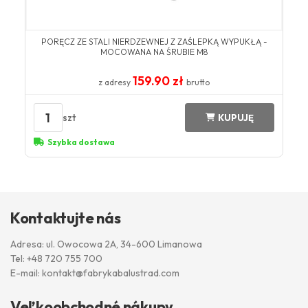
PORĘCZ ZE STALI NIERDZEWNEJ Z ZAŚLEPKĄ WYPUKŁĄ -
MOCOWANA NA ŚRUBIE M8
159.90 zł
z adresy
brutto
1
szt
KUPUJĘ
Szybka dostawa
Kontaktujte nás
Adresa: ul. Owocowa 2A, 34-600 Limanowa
Tel:
+48 720 755 700
E-mail:
kontakt@fabrykabalustrad.com
Veľkoobchodné nákupy