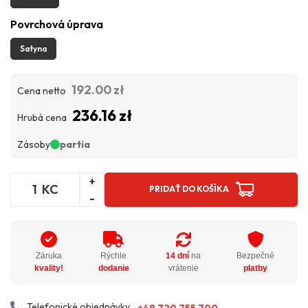
Povrchová úprava
Satyna
192.00 zł
Cena netto
236.16 zł
Hrubá cena
Zásoby
partia
+
KC
PRIDAŤ DO KOŠÍKA
-
Záruka
Rýchle
14 dní
na
Bezpečné
kvality!
dodanie
vrátenie
platby
Telefonické objednávky
+48 720 755 700