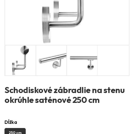
Schodiskové zábradlie na stenu
okrúhle saténové 250 cm
Dĺžka
250 cm