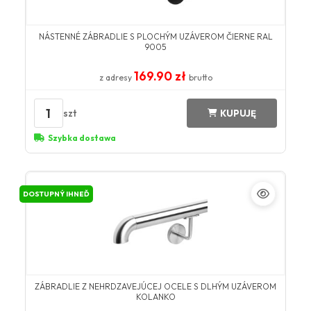
NÁSTENNÉ ZÁBRADLIE S PLOCHÝM UZÁVEROM ČIERNE RAL
9005
169.90 zł
z adresy
brutto
1
szt
KUPUJĘ
Szybka dostawa
DOSTUPNÝ IHNEĎ
ZÁBRADLIE Z NEHRDZAVEJÚCEJ OCELE S DLHÝM UZÁVEROM
KOLANKO