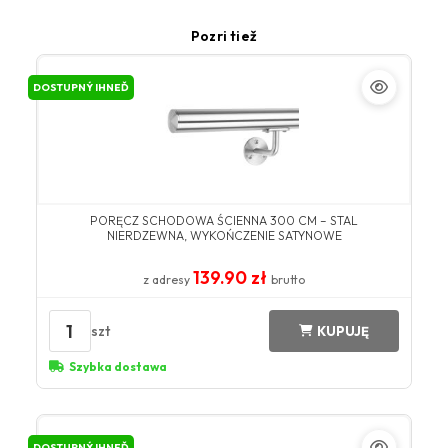
Pozri tiež
DOSTUPNÝ IHNEĎ
PORĘCZ SCHODOWA ŚCIENNA 300 CM – STAL
NIERDZEWNA, WYKOŃCZENIE SATYNOWE
139.90 zł
z adresy
brutto
1
szt
KUPUJĘ
Szybka dostawa
DOSTUPNÝ IHNEĎ