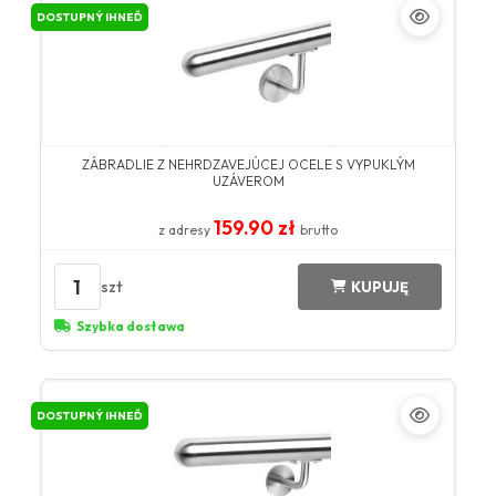
DOSTUPNÝ IHNEĎ
ZÁBRADLIE Z NEHRDZAVEJÚCEJ OCELE S VYPUKLÝM
UZÁVEROM
159.90 zł
z adresy
brutto
1
szt
KUPUJĘ
Szybka dostawa
DOSTUPNÝ IHNEĎ