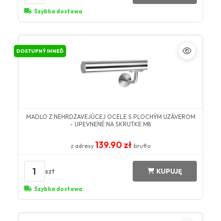
Szybka dostawa
DOSTUPNÝ IHNEĎ
MADLO Z NEHRDZAVEJÚCEJ OCELE S PLOCHÝM UZÁVEROM
- UPEVNENÉ NA SKRUTKE M8
139.90 zł
z adresy
brutto
1
szt
KUPUJĘ
Szybka dostawa