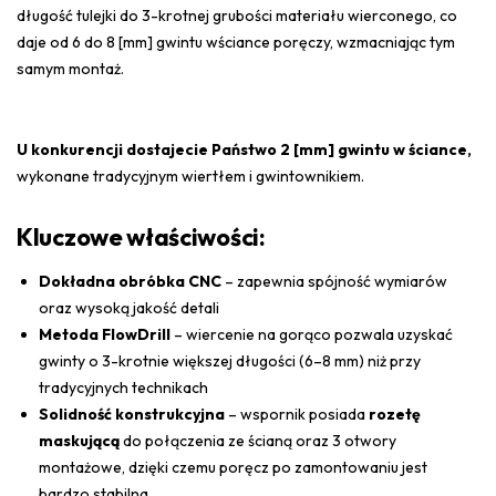
długość tulejki do 3-krotnej grubości materiału wierconego, co
daje od 6 do 8 [mm] gwintu wściance poręczy, wzmacniając tym
samym montaż.
U konkurencji dostajecie Państwo 2 [mm] gwintu w ściance,
wykonane tradycyjnym wiertłem i gwintownikiem.
Kluczowe właściwości:
Dokładna obróbka CNC
– zapewnia spójność wymiarów
oraz wysoką jakość detali
Metoda FlowDrill
– wiercenie na gorąco pozwala uzyskać
gwinty o 3-krotnie większej długości (6–8 mm) niż przy
tradycyjnych technikach
Solidność konstrukcyjna
– wspornik posiada
rozetę
maskującą
do połączenia ze ścianą oraz 3 otwory
montażowe, dzięki czemu poręcz po zamontowaniu jest
bardzo stabilna.