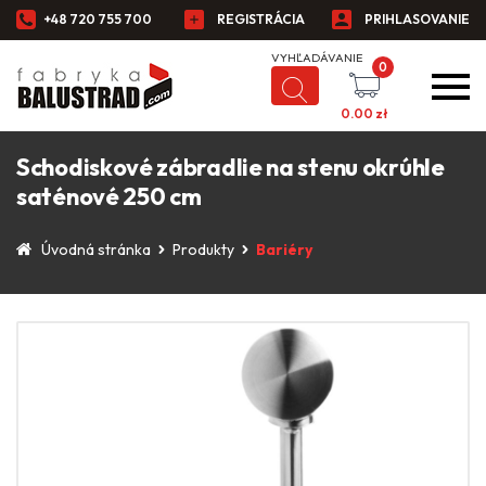
+48 720 755 700
REGISTRÁCIA
PRIHLASOVANIE
0
0.00
zł
Schodiskové zábradlie na stenu okrúhle
saténové 250 cm
Úvodná stránka
Produkty
Bariéry